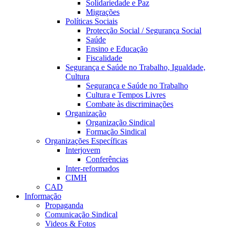
Solidariedade e Paz
Migrações
Políticas Sociais
Protecção Social / Segurança Social
Saúde
Ensino e Educação
Fiscalidade
Segurança e Saúde no Trabalho, Igualdade,
Cultura
Segurança e Saúde no Trabalho
Cultura e Tempos Livres
Combate às discriminações
Organização
Organização Sindical
Formação Sindical
Organizações Específicas
Interjovem
Conferências
Inter-reformados
CIMH
CAD
Informação
Propaganda
Comunicação Sindical
Videos & Fotos