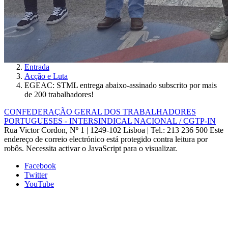
Entrada
Acção e Luta
EGEAC: STML entrega abaixo-assinado subscrito por mais
de 200 trabalhadores!
CONFEDERAÇÃO GERAL DOS TRABALHADORES
PORTUGUESES - INTERSINDICAL NACIONAL / CGTP-IN
Rua Victor Cordon, Nº 1 | 1249-102 Lisboa |
Tel.: 213 236 500
Este
endereço de correio electrónico está protegido contra leitura por
robôs. Necessita activar o JavaScript para o visualizar.
Facebook
Twitter
YouTube