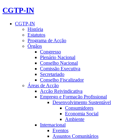
CGTP-IN
CGTP-IN
História
Estatutos
Programa de Acção
Órgãos
Congresso
Plenário Nacional
Conselho Nacional
Comissão Executiva
Secretariado
Conselho Fiscalizador
Áreas de Acção
Acção Reivindicativa
Emprego e Formação Profissional
Desenvolvimento Sustentável
Consumidores
Economia Social
Ambiente
Internacional
Eventos
Assuntos Comunitários