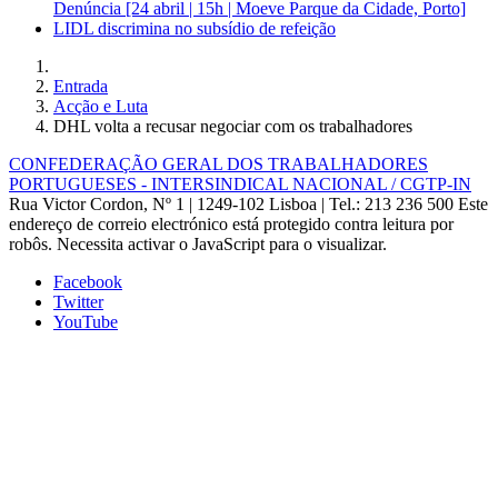
Denúncia [24 abril | 15h | Moeve Parque da Cidade, Porto]
LIDL discrimina no subsídio de refeição
Entrada
Acção e Luta
DHL volta a recusar negociar com os trabalhadores
CONFEDERAÇÃO GERAL DOS TRABALHADORES
PORTUGUESES - INTERSINDICAL NACIONAL / CGTP-IN
Rua Victor Cordon, Nº 1 | 1249-102 Lisboa |
Tel.: 213 236 500
Este
endereço de correio electrónico está protegido contra leitura por
robôs. Necessita activar o JavaScript para o visualizar.
Facebook
Twitter
YouTube