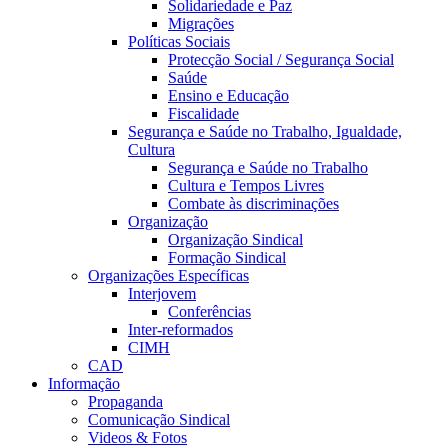
Solidariedade e Paz
Migrações
Políticas Sociais
Protecção Social / Segurança Social
Saúde
Ensino e Educação
Fiscalidade
Segurança e Saúde no Trabalho, Igualdade,
Cultura
Segurança e Saúde no Trabalho
Cultura e Tempos Livres
Combate às discriminações
Organização
Organização Sindical
Formação Sindical
Organizações Específicas
Interjovem
Conferências
Inter-reformados
CIMH
CAD
Informação
Propaganda
Comunicação Sindical
Videos & Fotos