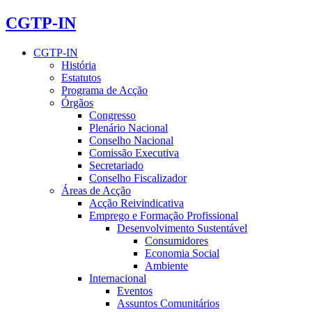
CGTP-IN
CGTP-IN
História
Estatutos
Programa de Acção
Órgãos
Congresso
Plenário Nacional
Conselho Nacional
Comissão Executiva
Secretariado
Conselho Fiscalizador
Áreas de Acção
Acção Reivindicativa
Emprego e Formação Profissional
Desenvolvimento Sustentável
Consumidores
Economia Social
Ambiente
Internacional
Eventos
Assuntos Comunitários