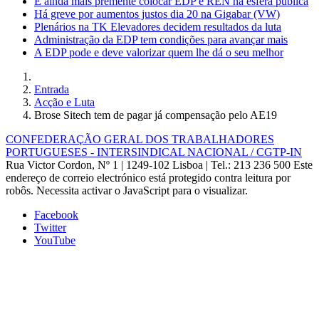
É ainda mais premente colocar EDP e REN na esfera pública
Há greve por aumentos justos dia 20 na Gigabar (VW)
Plenários na TK Elevadores decidem resultados da luta
Administração da EDP tem condições para avançar mais
A EDP pode e deve valorizar quem lhe dá o seu melhor
Entrada
Acção e Luta
Brose Sitech tem de pagar já compensação pelo AE19
CONFEDERAÇÃO GERAL DOS TRABALHADORES
PORTUGUESES - INTERSINDICAL NACIONAL / CGTP-IN
Rua Victor Cordon, Nº 1 | 1249-102 Lisboa |
Tel.: 213 236 500
Este
endereço de correio electrónico está protegido contra leitura por
robôs. Necessita activar o JavaScript para o visualizar.
Facebook
Twitter
YouTube