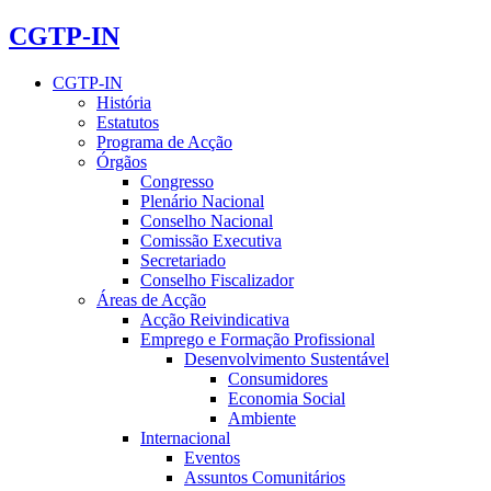
CGTP-IN
CGTP-IN
História
Estatutos
Programa de Acção
Órgãos
Congresso
Plenário Nacional
Conselho Nacional
Comissão Executiva
Secretariado
Conselho Fiscalizador
Áreas de Acção
Acção Reivindicativa
Emprego e Formação Profissional
Desenvolvimento Sustentável
Consumidores
Economia Social
Ambiente
Internacional
Eventos
Assuntos Comunitários