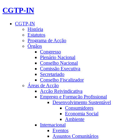
CGTP-IN
CGTP-IN
História
Estatutos
Programa de Acção
Órgãos
Congresso
Plenário Nacional
Conselho Nacional
Comissão Executiva
Secretariado
Conselho Fiscalizador
Áreas de Acção
Acção Reivindicativa
Emprego e Formação Profissional
Desenvolvimento Sustentável
Consumidores
Economia Social
Ambiente
Internacional
Eventos
Assuntos Comunitários