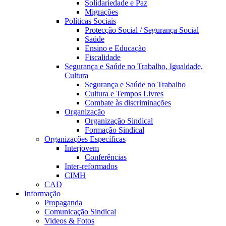
Solidariedade e Paz
Migrações
Políticas Sociais
Protecção Social / Segurança Social
Saúde
Ensino e Educação
Fiscalidade
Segurança e Saúde no Trabalho, Igualdade,
Cultura
Segurança e Saúde no Trabalho
Cultura e Tempos Livres
Combate às discriminações
Organização
Organização Sindical
Formação Sindical
Organizações Específicas
Interjovem
Conferências
Inter-reformados
CIMH
CAD
Informação
Propaganda
Comunicação Sindical
Videos & Fotos