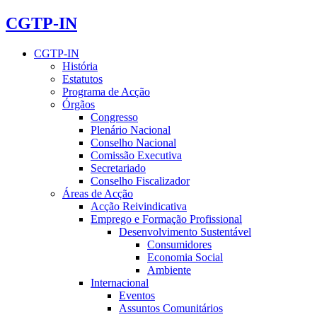
CGTP-IN
CGTP-IN
História
Estatutos
Programa de Acção
Órgãos
Congresso
Plenário Nacional
Conselho Nacional
Comissão Executiva
Secretariado
Conselho Fiscalizador
Áreas de Acção
Acção Reivindicativa
Emprego e Formação Profissional
Desenvolvimento Sustentável
Consumidores
Economia Social
Ambiente
Internacional
Eventos
Assuntos Comunitários