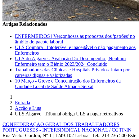
Artigos Relacionados
ENFERMEIROS | Vergonhosas as propostas dos 'patrões' no
âmbito do pacote laboral
ULS Coimbra - Intolerável e inaceitável o não pagamento aos
Enfermeiros
ULS do Algarve - Avaliação Do Desempenho | Nenhum
Enfermeiro tem o Biénio 2023/2024 Concluído
Trabalhadores das Clínicas e Hospitais Privados lutam por
carreiras dignas e valorizadas
10 Março - Greve e Concentração dos Enfermeiros da
Unidade Local de Saúde Almada-Seixal
Entrada
Acção e Luta
ULS Algarve | Tribunal obriga ULS a pagar retroativos
CONFEDERAÇÃO GERAL DOS TRABALHADORES
PORTUGUESES - INTERSINDICAL NACIONAL / CGTP-IN
Rua Victor Cordon, Nº 1 | 1249-102 Lisboa |
Tel.: 213 236 500
Este