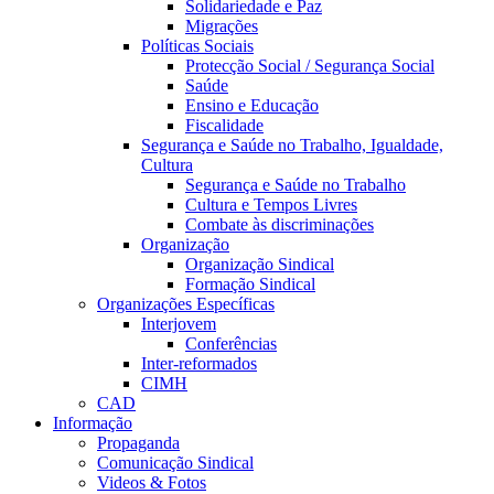
Solidariedade e Paz
Migrações
Políticas Sociais
Protecção Social / Segurança Social
Saúde
Ensino e Educação
Fiscalidade
Segurança e Saúde no Trabalho, Igualdade,
Cultura
Segurança e Saúde no Trabalho
Cultura e Tempos Livres
Combate às discriminações
Organização
Organização Sindical
Formação Sindical
Organizações Específicas
Interjovem
Conferências
Inter-reformados
CIMH
CAD
Informação
Propaganda
Comunicação Sindical
Videos & Fotos