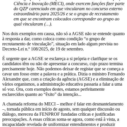
Ciência e Inovação (MECI), onde exercem funções fizer parte
do QZP carenciado em que vincularam no concurso externo
extraordinário para 2025/26 e se o grupo de recrutamento
em que se encontram colocados corresponder ao grupo ao
qual vincularam (…).
Nos dois exemplos em causa, não só a AGSE não se entende quanto
à resposta a dar, como coloca como condição “o grupo de
recrutamento de vinculação”, situação em lado algum prevista no
Decreto-Lei n.º 108/2025, de 19 de setembro.
É urgente que a AGSE se esclareça a si própria e clarifique se os
candidatos têm ou não de apresentar a concurso, cujo prazo termina
precisamente hoje. Não podemos deixar de registar que se começa a
cavar um fosso entre a palavra e a prática. Dizia o ministro Fernando
Alexandre que, com a criação da agência (AGSE) e a eliminação de
vários organismos, a administração educativa passaria a falar a uma
só voz. Ora, com exemplos destes, estamos perfeitamente
esclarecidos quanto ao “êxito” da intenção...
A chamada reforma do MECI – melhor é falar em desmantelamento
–, tornada pública em início de agosto, sem qualquer discussão ou
diálogo, mereceu da FENPROF fundadas críticas e justificadas
preocupações. A essas críticas soma-se agora, como está à vista, a
incapacidade revelada de uniformizar entendimentos e produzir