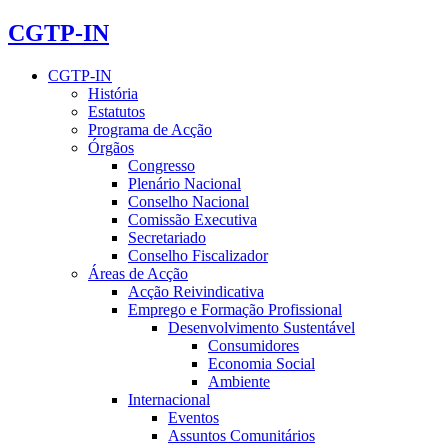
CGTP-IN
CGTP-IN
História
Estatutos
Programa de Acção
Órgãos
Congresso
Plenário Nacional
Conselho Nacional
Comissão Executiva
Secretariado
Conselho Fiscalizador
Áreas de Acção
Acção Reivindicativa
Emprego e Formação Profissional
Desenvolvimento Sustentável
Consumidores
Economia Social
Ambiente
Internacional
Eventos
Assuntos Comunitários