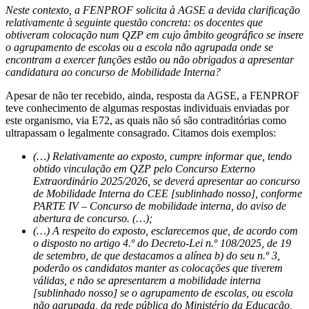
Neste contexto, a FENPROF solicita à AGSE a devida clarificação
relativamente à seguinte questão concreta: os docentes que
obtiveram colocação num QZP em cujo âmbito geográfico se insere
o agrupamento de escolas ou a escola não agrupada onde se
encontram a exercer funções estão ou não obrigados a apresentar
candidatura ao concurso de Mobilidade Interna?
Apesar de não ter recebido, ainda, resposta da AGSE, a FENPROF
teve conhecimento de algumas respostas individuais enviadas por
este organismo, via E72, as quais não só são contraditórias como
ultrapassam o legalmente consagrado. Citamos dois exemplos:
(…) Relativamente ao exposto, cumpre informar que, tendo
obtido vinculação em QZP pelo Concurso Externo
Extraordinário 2025/2026, se deverá apresentar ao concurso
de Mobilidade Interna do CEE [sublinhado nosso], conforme
PARTE IV – Concurso de mobilidade interna, do aviso de
abertura de concurso. (…);
(…) A respeito do exposto, esclarecemos que, de acordo com
o disposto no artigo 4.º do Decreto-Lei n.º 108/2025, de 19
de setembro, de que destacamos a alínea b) do seu n.º 3,
poderão os candidatos manter as colocações que tiverem
válidas, e não se apresentarem a mobilidade interna
[sublinhado nosso] se o agrupamento de escolas, ou escola
não agrupada, da rede pública do Ministério da Educação,