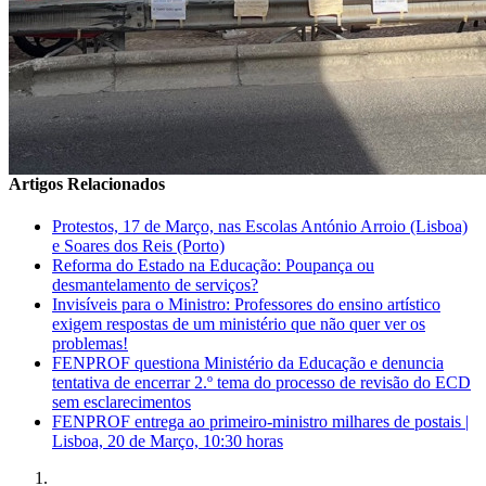
Artigos Relacionados
Protestos, 17 de Março, nas Escolas António Arroio (Lisboa)
e Soares dos Reis (Porto)
Reforma do Estado na Educação: Poupança ou
desmantelamento de serviços?
Invisíveis para o Ministro: Professores do ensino artístico
exigem respostas de um ministério que não quer ver os
problemas!
FENPROF questiona Ministério da Educação e denuncia
tentativa de encerrar 2.º tema do processo de revisão do ECD
sem esclarecimentos
FENPROF entrega ao primeiro-ministro milhares de postais |
Lisboa, 20 de Março, 10:30 horas