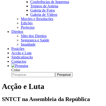
Conferências de Imprensa
Tempos de Antena
Galeria de Fotos
Galeria de Vídeos
Moções e Resoluções
Edições
Projectos
Direitos
Sítio dos Direitos
Segurança e Saúde
Igualdade
Posições
Acção e Luta
Sindicalização
Contactos
Coiso
Pesquisar
Acção e Luta
SNTCT na Assembleia da República