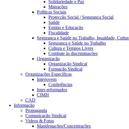
Solidariedade e Paz
Migrações
Políticas Sociais
Protecção Social / Segurança Social
Saúde
Ensino e Educação
Fiscalidade
Segurança e Saúde no Trabalho, Igualdade, Cultur
Segurança e Saúde no Trabalho
Cultura e Tempos Livres
Combate às discriminações
Organização
Organização Sindical
Formação Sindical
Organizações Específicas
Interjovem
Conferências
Inter-reformados
CIMH
CAD
Informação
Propaganda
Comunicação Sindical
Videos & Fotos
Manifestações/Concentrações