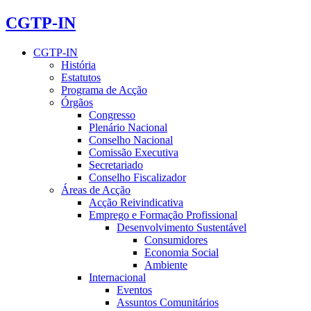
CGTP-IN
CGTP-IN
História
Estatutos
Programa de Acção
Órgãos
Congresso
Plenário Nacional
Conselho Nacional
Comissão Executiva
Secretariado
Conselho Fiscalizador
Áreas de Acção
Acção Reivindicativa
Emprego e Formação Profissional
Desenvolvimento Sustentável
Consumidores
Economia Social
Ambiente
Internacional
Eventos
Assuntos Comunitários