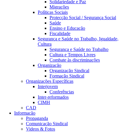
Solidariedade e Paz
Migrações
Políticas Sociais
Protecção Social / Segurança Social
Saúde
Ensino e Educação
Fiscalidade
Segurança e Saúde no Trabalho, Igualdade,
Cultura
Segurança e Saúde no Trabalho
Cultura e Tempos Livres
Combate às discriminações
Organização
Organização Sindical
Formação Sindical
Organizações Específicas
Interjovem
Conferências
Inter-reformados
CIMH
CAD
Informação
Propaganda
Comunicação Sindical
Videos & Fotos