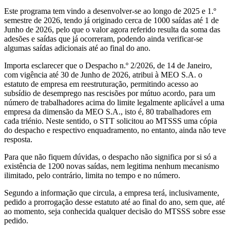
Este programa tem vindo a desenvolver-se ao longo de 2025 e 1.º
semestre de 2026, tendo já originado cerca de 1000 saídas até 1 de
Junho de 2026, pelo que o valor agora referido resulta da soma das
adesões e saídas que já ocorreram, podendo ainda verificar-se
algumas saídas adicionais até ao final do ano.
Importa esclarecer que o Despacho n.º 2/2026, de 14 de Janeiro,
com vigência até 30 de Junho de 2026, atribui à MEO S.A. o
estatuto de empresa em reestruturação, permitindo acesso ao
subsídio de desemprego nas rescisões por mútuo acordo, para um
número de trabalhadores acima do limite legalmente aplicável a uma
empresa da dimensão da MEO S.A., isto é, 80 trabalhadores em
cada triénio. Neste sentido, o STT solicitou ao MTSSS uma cópia
do despacho e respectivo enquadramento, no entanto, ainda não teve
resposta.
Para que não fiquem dúvidas, o despacho não significa por si só a
existência de 1200 novas saídas, nem legitima nenhum mecanismo
ilimitado, pelo contrário, limita no tempo e no número.
Segundo a informação que circula, a empresa terá, inclusivamente,
pedido a prorrogação desse estatuto até ao final do ano, sem que, até
ao momento, seja conhecida qualquer decisão do MTSSS sobre esse
pedido.