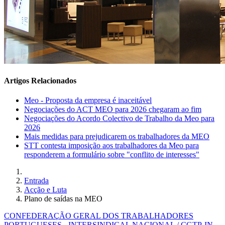
Artigos Relacionados
Meo - Proposta da empresa é inaceitável
Negociações do ACT MEO para 2026 chegaram ao fim
Negociações do Acordo Colectivo de Trabalho da Meo para
2026
Mais medidas para prejudicarem os trabalhadores da MEO
STT contesta imposição aos trabalhadores da Meo para
responderem a formulário sobre "conflito de interesses"
Entrada
Acção e Luta
Plano de saídas na MEO
CONFEDERAÇÃO GERAL DOS TRABALHADORES
PORTUGUESES - INTERSINDICAL NACIONAL / CGTP-IN