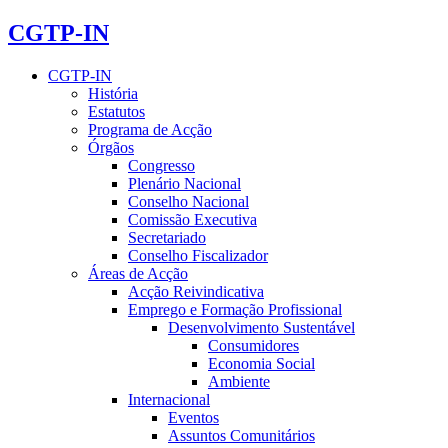
CGTP-IN
CGTP-IN
História
Estatutos
Programa de Acção
Órgãos
Congresso
Plenário Nacional
Conselho Nacional
Comissão Executiva
Secretariado
Conselho Fiscalizador
Áreas de Acção
Acção Reivindicativa
Emprego e Formação Profissional
Desenvolvimento Sustentável
Consumidores
Economia Social
Ambiente
Internacional
Eventos
Assuntos Comunitários