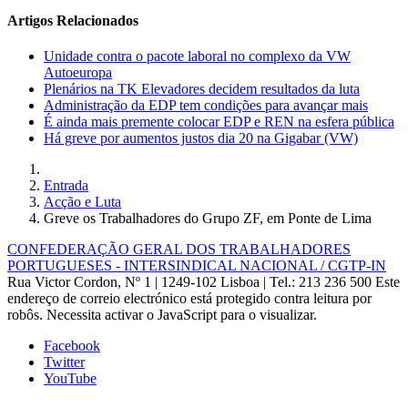
Artigos Relacionados
Unidade contra o pacote laboral no complexo da VW
Autoeuropa
Plenários na TK Elevadores decidem resultados da luta
Administração da EDP tem condições para avançar mais
É ainda mais premente colocar EDP e REN na esfera pública
Há greve por aumentos justos dia 20 na Gigabar (VW)
Entrada
Acção e Luta
Greve os Trabalhadores do Grupo ZF, em Ponte de Lima
CONFEDERAÇÃO GERAL DOS TRABALHADORES
PORTUGUESES - INTERSINDICAL NACIONAL / CGTP-IN
Rua Victor Cordon, Nº 1 | 1249-102 Lisboa |
Tel.: 213 236 500
Este
endereço de correio electrónico está protegido contra leitura por
robôs. Necessita activar o JavaScript para o visualizar.
Facebook
Twitter
YouTube