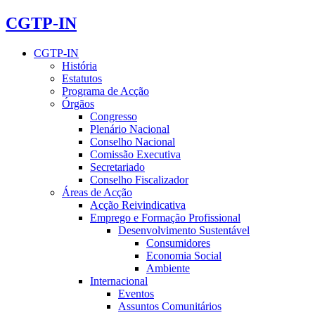
CGTP-IN
CGTP-IN
História
Estatutos
Programa de Acção
Órgãos
Congresso
Plenário Nacional
Conselho Nacional
Comissão Executiva
Secretariado
Conselho Fiscalizador
Áreas de Acção
Acção Reivindicativa
Emprego e Formação Profissional
Desenvolvimento Sustentável
Consumidores
Economia Social
Ambiente
Internacional
Eventos
Assuntos Comunitários