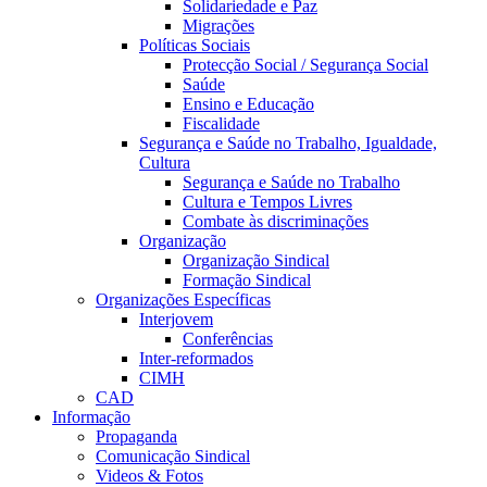
Solidariedade e Paz
Migrações
Políticas Sociais
Protecção Social / Segurança Social
Saúde
Ensino e Educação
Fiscalidade
Segurança e Saúde no Trabalho, Igualdade,
Cultura
Segurança e Saúde no Trabalho
Cultura e Tempos Livres
Combate às discriminações
Organização
Organização Sindical
Formação Sindical
Organizações Específicas
Interjovem
Conferências
Inter-reformados
CIMH
CAD
Informação
Propaganda
Comunicação Sindical
Videos & Fotos