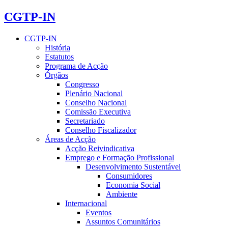
CGTP-IN
CGTP-IN
História
Estatutos
Programa de Acção
Órgãos
Congresso
Plenário Nacional
Conselho Nacional
Comissão Executiva
Secretariado
Conselho Fiscalizador
Áreas de Acção
Acção Reivindicativa
Emprego e Formação Profissional
Desenvolvimento Sustentável
Consumidores
Economia Social
Ambiente
Internacional
Eventos
Assuntos Comunitários