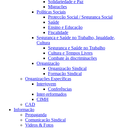
Solidariedade e Paz
Migrações
Políticas Sociais
Protecção Social / Segurança Social
Saúde
Ensino e Educação
Fiscalidade
Segurança e Saúde no Trabalho, Igualdade,
Cultura
Segurança e Saúde no Trabalho
Cultura e Tempos Livres
Combate às discriminações
Organização
Organização Sindical
Formação Sindical
Organizações Específicas
Interjovem
Conferências
Inter-reformados
CIMH
CAD
Informação
Propaganda
Comunicação Sindical
Videos & Fotos