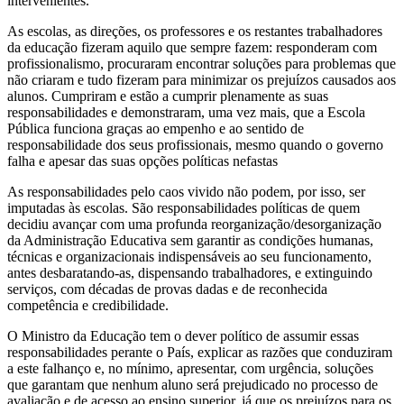
intervenientes.
As escolas, as direções, os professores e os restantes trabalhadores
da educação fizeram aquilo que sempre fazem: responderam com
profissionalismo, procuraram encontrar soluções para problemas que
não criaram e tudo fizeram para minimizar os prejuízos causados aos
alunos. Cumpriram e estão a cumprir plenamente as suas
responsabilidades e demonstraram, uma vez mais, que a Escola
Pública funciona graças ao empenho e ao sentido de
responsabilidade dos seus profissionais, mesmo quando o governo
falha e apesar das suas opções políticas nefastas
As responsabilidades pelo caos vivido não podem, por isso, ser
imputadas às escolas. São responsabilidades políticas de quem
decidiu avançar com uma profunda reorganização/desorganização
da Administração Educativa sem garantir as condições humanas,
técnicas e organizacionais indispensáveis ao seu funcionamento,
antes desbaratando-as, dispensando trabalhadores, e extinguindo
serviços, com décadas de provas dadas e de reconhecida
competência e credibilidade.
O Ministro da Educação tem o dever político de assumir essas
responsabilidades perante o País, explicar as razões que conduziram
a este falhanço e, no mínimo, apresentar, com urgência, soluções
que garantam que nenhum aluno será prejudicado no processo de
avaliação e de acesso ao ensino superior, já que os prejuízos para os