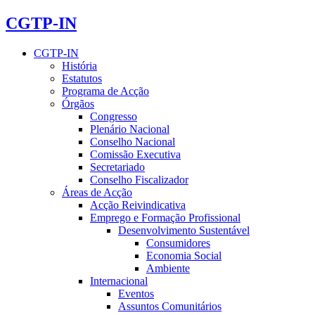
CGTP-IN
CGTP-IN
História
Estatutos
Programa de Acção
Órgãos
Congresso
Plenário Nacional
Conselho Nacional
Comissão Executiva
Secretariado
Conselho Fiscalizador
Áreas de Acção
Acção Reivindicativa
Emprego e Formação Profissional
Desenvolvimento Sustentável
Consumidores
Economia Social
Ambiente
Internacional
Eventos
Assuntos Comunitários