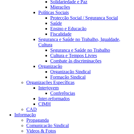
Solidariedade e Paz
Migrações
Políticas Sociais
Protecção Social / Segurança Social
Saúde
Ensino e Educação
Fiscalidade
Segurança e Saúde no Trabalho, Igualdade,
Cultura
Segurança e Saúde no Trabalho
Cultura e Tempos Livres
Combate às discriminações
Organização
Organização Sindical
Formação Sindical
Organizações Específicas
Interjovem
Conferências
Inter-reformados
CIMH
CAD
Informação
Propaganda
Comunicação Sindical
Videos & Fotos