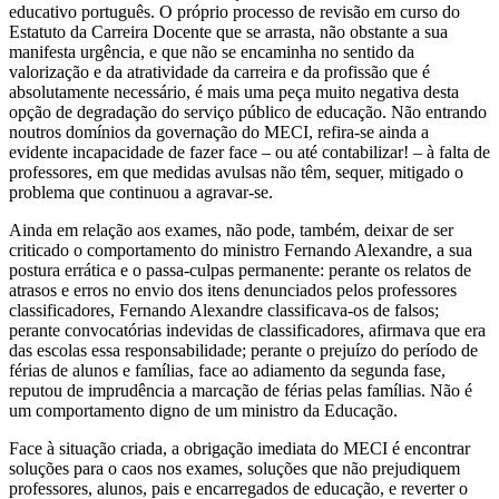
educativo português. O próprio processo de revisão em curso do
Estatuto da Carreira Docente que se arrasta, não obstante a sua
manifesta urgência, e que não se encaminha no sentido da
valorização e da atratividade da carreira e da profissão que é
absolutamente necessário, é mais uma peça muito negativa desta
opção de degradação do serviço público de educação. Não entrando
noutros domínios da governação do MECI, refira-se ainda a
evidente incapacidade de fazer face – ou até contabilizar! – à falta de
professores, em que medidas avulsas não têm, sequer, mitigado o
problema que continuou a agravar-se.
Ainda em relação aos exames, não pode, também, deixar de ser
criticado o comportamento do ministro Fernando Alexandre, a sua
postura errática e o passa-culpas permanente: perante os relatos de
atrasos e erros no envio dos itens denunciados pelos professores
classificadores, Fernando Alexandre classificava-os de falsos;
perante convocatórias indevidas de classificadores, afirmava que era
das escolas essa responsabilidade; perante o prejuízo do período de
férias de alunos e famílias, face ao adiamento da segunda fase,
reputou de imprudência a marcação de férias pelas famílias. Não é
um comportamento digno de um ministro da Educação.
Face à situação criada, a obrigação imediata do MECI é encontrar
soluções para o caos nos exames, soluções que não prejudiquem
professores, alunos, pais e encarregados de educação, e reverter o