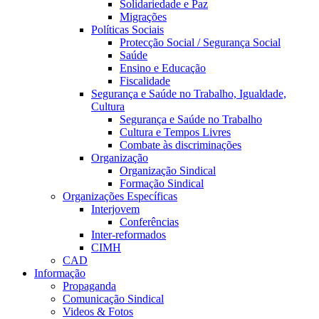
Solidariedade e Paz
Migrações
Políticas Sociais
Protecção Social / Segurança Social
Saúde
Ensino e Educação
Fiscalidade
Segurança e Saúde no Trabalho, Igualdade,
Cultura
Segurança e Saúde no Trabalho
Cultura e Tempos Livres
Combate às discriminações
Organização
Organização Sindical
Formação Sindical
Organizações Específicas
Interjovem
Conferências
Inter-reformados
CIMH
CAD
Informação
Propaganda
Comunicação Sindical
Videos & Fotos