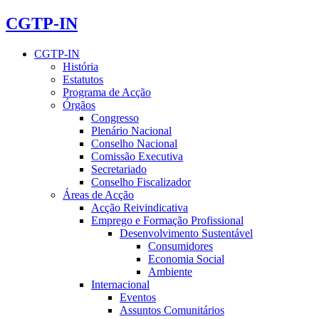
CGTP-IN
CGTP-IN
História
Estatutos
Programa de Acção
Órgãos
Congresso
Plenário Nacional
Conselho Nacional
Comissão Executiva
Secretariado
Conselho Fiscalizador
Áreas de Acção
Acção Reivindicativa
Emprego e Formação Profissional
Desenvolvimento Sustentável
Consumidores
Economia Social
Ambiente
Internacional
Eventos
Assuntos Comunitários