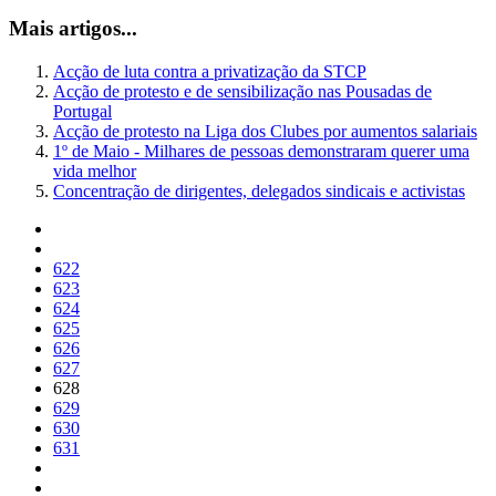
Mais artigos...
Acção de luta contra a privatização da STCP
Acção de protesto e de sensibilização nas Pousadas de
Portugal
Acção de protesto na Liga dos Clubes por aumentos salariais
1º de Maio - Milhares de pessoas demonstraram querer uma
vida melhor
Concentração de dirigentes, delegados sindicais e activistas
622
623
624
625
626
627
628
629
630
631