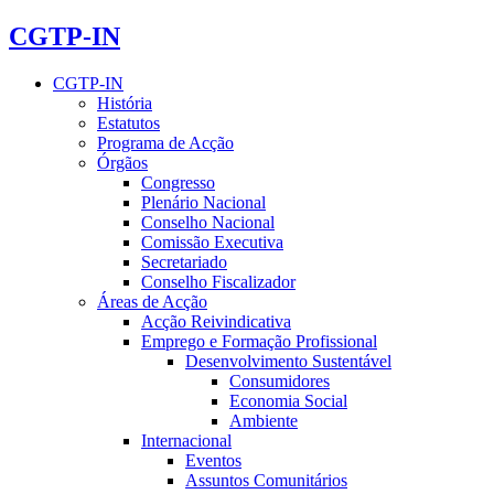
CGTP-IN
CGTP-IN
História
Estatutos
Programa de Acção
Órgãos
Congresso
Plenário Nacional
Conselho Nacional
Comissão Executiva
Secretariado
Conselho Fiscalizador
Áreas de Acção
Acção Reivindicativa
Emprego e Formação Profissional
Desenvolvimento Sustentável
Consumidores
Economia Social
Ambiente
Internacional
Eventos
Assuntos Comunitários