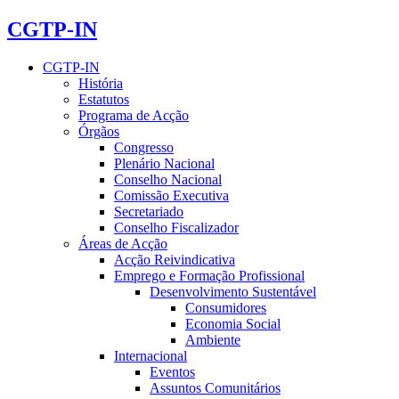
CGTP-IN
CGTP-IN
História
Estatutos
Programa de Acção
Órgãos
Congresso
Plenário Nacional
Conselho Nacional
Comissão Executiva
Secretariado
Conselho Fiscalizador
Áreas de Acção
Acção Reivindicativa
Emprego e Formação Profissional
Desenvolvimento Sustentável
Consumidores
Economia Social
Ambiente
Internacional
Eventos
Assuntos Comunitários