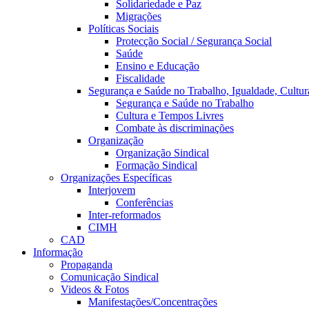
Solidariedade e Paz
Migrações
Políticas Sociais
Protecção Social / Segurança Social
Saúde
Ensino e Educação
Fiscalidade
Segurança e Saúde no Trabalho, Igualdade, Cultur
Segurança e Saúde no Trabalho
Cultura e Tempos Livres
Combate às discriminações
Organização
Organização Sindical
Formação Sindical
Organizações Específicas
Interjovem
Conferências
Inter-reformados
CIMH
CAD
Informação
Propaganda
Comunicação Sindical
Videos & Fotos
Manifestações/Concentrações