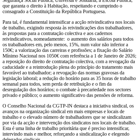
Segurança Social Pública, Universal e Solidária, a Escola Pública,
que garanta o direito à Habitação, respeitando e cumprindo o
consagrado a Constituição da República Portuguesa.
Para tal, é fundamental intensificar a acção reivindicativa nos locais
de trabalho, exigindo resposta às reivindicações dos trabalhadores,
às propostas para a contratação colectiva e aos cadernos
reivindicativos, nomeadamente: o aumento dos salários para todos
os trabalhadores em, pelo menos, 15%, num valor não inferior a
150€; a valorização das carreiras e profissões; a fixação do Salário
Mínimo Nacional nos 1050€ com referência a 1 de Janeiro de 2026;
a reposição do direito de contratação colectiva, com a revogação da
caducidade e a reintrodução plena do princípio do tratamento mais
favorável ao trabalhador; a revogação das normas gravosas da
legislação laboral; a redução do horário para as 35 horas de trabalho
semanal para todos, sem perda de retribuição e o fim da
desregulação dos horários; o combate à precariedade nos sectores
privado e público; o aumento significativo das pensões de reforma.
O Conselho Nacional da CGTP-IN destaca a iniciativa sindical, os
avanços na organização sindical em mais empresas e locais de
trabalho e o elevado número de trabalhadores que se sindicalizam
por via da acção e intervenção dos sindicatos nos locais de trabalho.
Esta é uma linha de trabalho prioritária que é preciso intensificar,
intervindo mais e melhor, reforçando a sindicalização e elegendo
delegados sindicais.