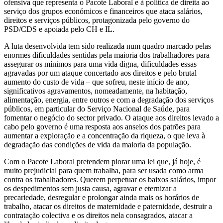
ofensiva que representa o Pacote Laboral e à política de direita ao
serviço dos grupos económicos e financeiros que ataca salários,
direitos e serviços públicos, protagonizada pelo governo do
PSD/CDS e apoiada pelo CH e IL.
A luta desenvolvida tem sido realizada num quadro marcado pelas
enormes dificuldades sentidas pela maioria dos trabalhadores para
assegurar os mínimos para uma vida digna, dificuldades essas
agravadas por um ataque concertado aos direitos e pelo brutal
aumento do custo de vida – que sofreu, neste início de ano,
significativos agravamentos, nomeadamente, na habitação,
alimentação, energia, entre outros e com a degradação dos serviços
públicos, em particular do Serviço Nacional de Saúde, para
fomentar o negócio do sector privado. O ataque aos direitos levado a
cabo pelo governo é uma resposta aos anseios dos patrões para
aumentar a exploração e a concentração da riqueza, o que leva à
degradação das condições de vida da maioria da população.
Com o Pacote Laboral pretendem piorar uma lei que, já hoje, é
muito prejudicial para quem trabalha, para ser usada como arma
contra os trabalhadores. Querem perpetuar os baixos salários, impor
os despedimentos sem justa causa, agravar e eternizar a
precariedade, desregular e prolongar ainda mais os horários de
trabalho, atacar os direitos de maternidade e paternidade, destruir a
contratação colectiva e os direitos nela consagrados, atacar a