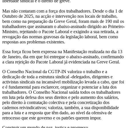
liberdade sindical e o direito de greve.
Mas não contaram com a força dos trabalhadores. Desde o dia 1 de
Outubro de 2025, na acção e intervenção nos locais de trabalho,
bem como na preparação da Greve Geral, foram mais de 190 mil os
trabalhadores que assinaram o abaixo-assinado dirigido ao Primeiro-
Ministro, rejeitando o Pacote Laboral e exigindo a sua retirada, a
revogação das normas gravosas da legislação laboral, bem como
respostas aos problemas existentes.
Essa força ficou bem expressa na Manifestação realizada no dia 13
de Janeiro, dia em que foi entregue o abaixo-assinado, confirmando
a clara rejeição do Pacote Laboral já evidenciada na Greve Geral.
O Conselho Nacional da CGTP-IN valoriza o trabalho e a
dedicação de toda a estrutura sindical -delegados, dirigentes e
activistas sindicais na incansável mobilização levada a cabo, que foi
e é fundamental para esclarecer, organizar e potenciar a luta dos
trabalhadores. O Conselho Nacional saúda todos os trabalhadores
em luta pela defesa dos seus direitos e pelo aumento dos salários,
pelo direito à contratação colectiva e pela concretização dos
cadernos reivindicativos; valoriza, também, a sua disponibilidade
para a luta e a resposta que têm dado, ao nível da ofensiva de
retrocesso que este governo e os patrões querem impor.
Construir um mundo de paz, justiça e progresso.