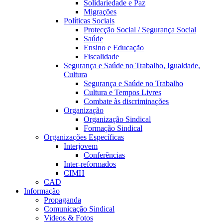
Solidariedade e Paz
Migrações
Políticas Sociais
Protecção Social / Segurança Social
Saúde
Ensino e Educação
Fiscalidade
Segurança e Saúde no Trabalho, Igualdade,
Cultura
Segurança e Saúde no Trabalho
Cultura e Tempos Livres
Combate às discriminações
Organização
Organização Sindical
Formação Sindical
Organizações Específicas
Interjovem
Conferências
Inter-reformados
CIMH
CAD
Informação
Propaganda
Comunicação Sindical
Videos & Fotos