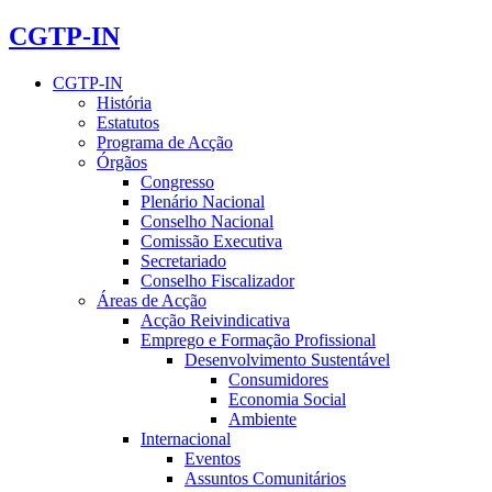
CGTP-IN
CGTP-IN
História
Estatutos
Programa de Acção
Órgãos
Congresso
Plenário Nacional
Conselho Nacional
Comissão Executiva
Secretariado
Conselho Fiscalizador
Áreas de Acção
Acção Reivindicativa
Emprego e Formação Profissional
Desenvolvimento Sustentável
Consumidores
Economia Social
Ambiente
Internacional
Eventos
Assuntos Comunitários