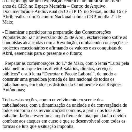
o País; inaugurar uma exposição central e um mural sobre os 50
anos da CRP, no Espaço Memória – Centro de Arquivo,
Documentação e Audiovisual da CGTP-IN no Seixal, no dia 16 de
Abril; realizar um Encontro Nacional sobre a CRP, no dia 21 de
Maio;
- Dinamizar e participar na preparação das Comemorações
Populares do 52.º aniversário do 25 de Abril, esclarecendo sobre as
conquistas alcançadas com a Revolução, combatendo concepções e
projectos reaccionários e afirmando os valores e as conquistas de
Abril, essenciais para o presente e o futuro;
- Preparar as comemorações do 1.º de Maio, com o lema “Lutar pela
vida melhor a que temos direito! Salários, direitos, serviços
públicos” e sub lema “Derrotar o Pacote Laboral”, de modo a
construir uma grandiosa jornada de luta nacional de todos os
trabalhadores, em todos os distritos do Continente e das Regiões
Autónomas;
Todas estas acções, com o envolvimento crescente dos
trabalhadores, com a dinamização da unidade e da convergência de
todos em torno das reivindicações comuns, a partir dos locais de
trabalho, farão crescer uma ampla frente de luta, que dará o devido
combate aos ataques em curso e que se desenvolverá com todas as
formas de luta que a situação imponha.