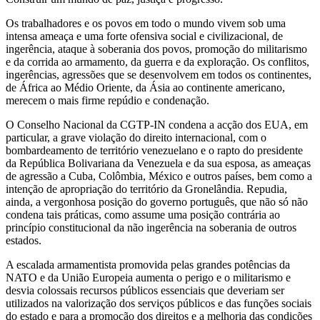
Os trabalhadores e os povos em todo o mundo vivem sob uma
intensa ameaça e uma forte ofensiva social e civilizacional, de
ingerência, ataque à soberania dos povos, promoção do militarismo
e da corrida ao armamento, da guerra e da exploração. Os conflitos,
ingerências, agressões que se desenvolvem em todos os continentes,
de África ao Médio Oriente, da Ásia ao continente americano,
merecem o mais firme repúdio e condenação.
O Conselho Nacional da CGTP-IN condena a acção dos EUA, em
particular, a grave violação do direito internacional, com o
bombardeamento de território venezuelano e o rapto do presidente
da República Bolivariana da Venezuela e da sua esposa, as ameaças
de agressão a Cuba, Colômbia, México e outros países, bem como a
intenção de apropriação do território da Gronelândia. Repudia,
ainda, a vergonhosa posição do governo português, que não só não
condena tais práticas, como assume uma posição contrária ao
princípio constitucional da não ingerência na soberania de outros
estados.
A escalada armamentista promovida pelas grandes potências da
NATO e da União Europeia aumenta o perigo e o militarismo e
desvia colossais recursos públicos essenciais que deveriam ser
utilizados na valorização dos serviços públicos e das funções sociais
do estado e para a promoção dos direitos e a melhoria das condições