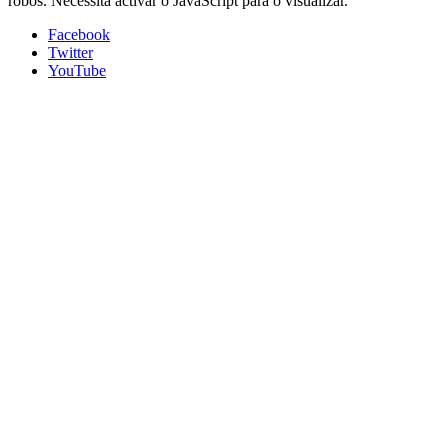
robôs. Necessita activar o JavaScript para o visualizar.
Facebook
Twitter
YouTube