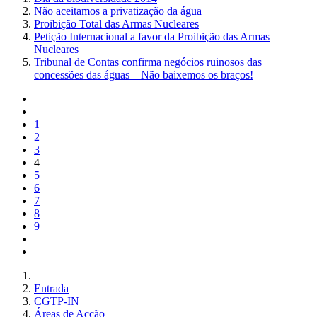
Não aceitamos a privatização da água
Proibição Total das Armas Nucleares
Petição Internacional a favor da Proibição das Armas
Nucleares
Tribunal de Contas confirma negócios ruinosos das
concessões das águas – Não baixemos os braços!
1
2
3
4
5
6
7
8
9
Entrada
CGTP-IN
Áreas de Acção