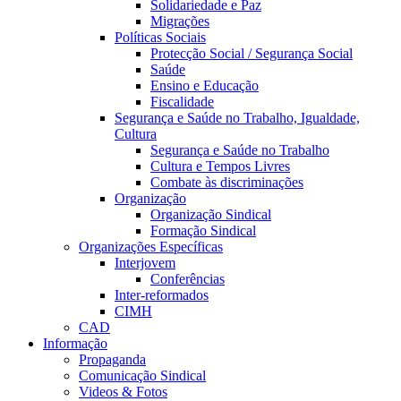
Solidariedade e Paz
Migrações
Políticas Sociais
Protecção Social / Segurança Social
Saúde
Ensino e Educação
Fiscalidade
Segurança e Saúde no Trabalho, Igualdade,
Cultura
Segurança e Saúde no Trabalho
Cultura e Tempos Livres
Combate às discriminações
Organização
Organização Sindical
Formação Sindical
Organizações Específicas
Interjovem
Conferências
Inter-reformados
CIMH
CAD
Informação
Propaganda
Comunicação Sindical
Videos & Fotos