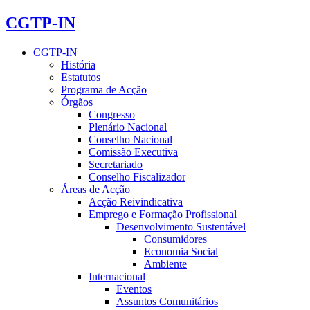
CGTP-IN
CGTP-IN
História
Estatutos
Programa de Acção
Órgãos
Congresso
Plenário Nacional
Conselho Nacional
Comissão Executiva
Secretariado
Conselho Fiscalizador
Áreas de Acção
Acção Reivindicativa
Emprego e Formação Profissional
Desenvolvimento Sustentável
Consumidores
Economia Social
Ambiente
Internacional
Eventos
Assuntos Comunitários