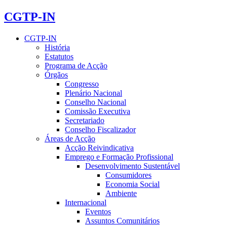
CGTP-IN
CGTP-IN
História
Estatutos
Programa de Acção
Órgãos
Congresso
Plenário Nacional
Conselho Nacional
Comissão Executiva
Secretariado
Conselho Fiscalizador
Áreas de Acção
Acção Reivindicativa
Emprego e Formação Profissional
Desenvolvimento Sustentável
Consumidores
Economia Social
Ambiente
Internacional
Eventos
Assuntos Comunitários