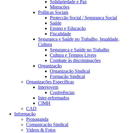
Solidariedade e Paz
Migrações
Políticas Sociais
Protecção Social / Segurança Social
Saúde
Ensino e Educação
Fiscalidade
Segurança e Saúde no Trabalho, Igualdade,
Cultura
Segurança e Saúde no Trabalho
Cultura e Tempos Livres
Combate às discriminações
Organização
Organização Sindical
Formação Sindical
Organizações Específicas
Interjovem
Conferências
Inter-reformados
CIMH
CAD
Informação
Propaganda
Comunicação Sindical
Videos & Fotos