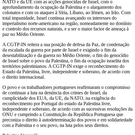
NATO e da UE com as acções genocidas de Israel, com o
aprofundamento da ocupação da Palestina e o alargamento dos
colonatos e com os ataques à Síria, Líbano, ao Iémen, ao Irão. Com
total impunidade, Israel continua avançando os interesses do
imperialismo norte-americano na região, nomeadamente no domínio
e controlo dos recursos naturais, e a ser o maior factor de ameaça à
paz no Médio Oriente.
A CGTP-IN reitera a sua posição de defesa da Paz, de condenação
da escalada da guerra por parte de Israel e exigindo o fim da
desestabilização e da guerra no Médio Oriente, o fim do genocídio
de Israel sobre o povo da Palestina, o fim da ocupação israelita dos
territórios palestinianos. A CGTP-IN exige o reconhecimento do
Estado da Palestina, livre, independente e soberano, de acordo com
o direito internacional.
O povo e os trabalhadores portugueses reafirmaram o compromisso
de continuar a luta na denúncia dos crimes de Israel, da
cumplicidade dos EUA, da UE, da NATO, na exigência do
reconhecimento por Portugal do estado da Palestina livre,
independente e soberano, de acordo com as sucessivas resoluções da
ONU e cumprindo a Constituição da República Portuguesa que
preconiza o direito à autodeterminação dos povos e em solidariedade
com a Palestina e o seu povo, na luta pelos seus direitos.