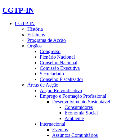
CGTP-IN
CGTP-IN
História
Estatutos
Programa de Acção
Órgãos
Congresso
Plenário Nacional
Conselho Nacional
Comissão Executiva
Secretariado
Conselho Fiscalizador
Áreas de Acção
Acção Reivindicativa
Emprego e Formação Profissional
Desenvolvimento Sustentável
Consumidores
Economia Social
Ambiente
Internacional
Eventos
Assuntos Comunitários