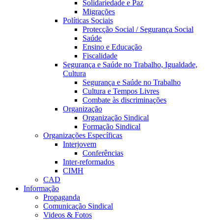
Solidariedade e Paz
Migrações
Políticas Sociais
Protecção Social / Segurança Social
Saúde
Ensino e Educação
Fiscalidade
Segurança e Saúde no Trabalho, Igualdade,
Cultura
Segurança e Saúde no Trabalho
Cultura e Tempos Livres
Combate às discriminações
Organização
Organização Sindical
Formação Sindical
Organizações Específicas
Interjovem
Conferências
Inter-reformados
CIMH
CAD
Informação
Propaganda
Comunicação Sindical
Videos & Fotos