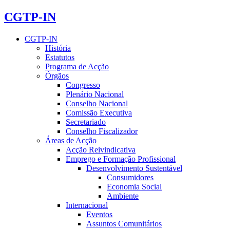
CGTP-IN
CGTP-IN
História
Estatutos
Programa de Acção
Órgãos
Congresso
Plenário Nacional
Conselho Nacional
Comissão Executiva
Secretariado
Conselho Fiscalizador
Áreas de Acção
Acção Reivindicativa
Emprego e Formação Profissional
Desenvolvimento Sustentável
Consumidores
Economia Social
Ambiente
Internacional
Eventos
Assuntos Comunitários