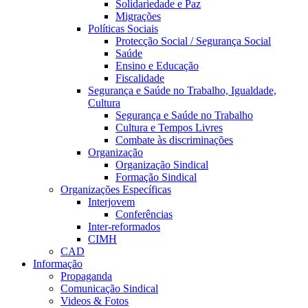
Solidariedade e Paz
Migrações
Políticas Sociais
Protecção Social / Segurança Social
Saúde
Ensino e Educação
Fiscalidade
Segurança e Saúde no Trabalho, Igualdade,
Cultura
Segurança e Saúde no Trabalho
Cultura e Tempos Livres
Combate às discriminações
Organização
Organização Sindical
Formação Sindical
Organizações Específicas
Interjovem
Conferências
Inter-reformados
CIMH
CAD
Informação
Propaganda
Comunicação Sindical
Videos & Fotos