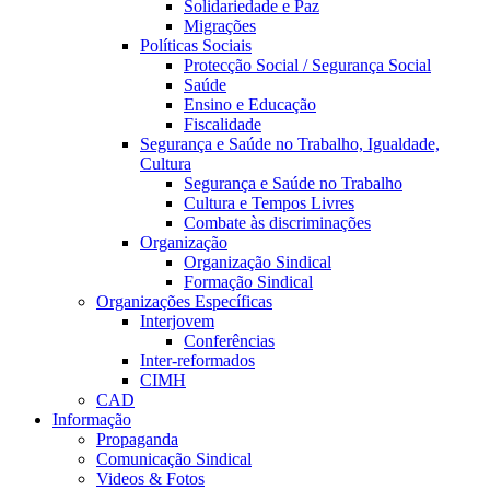
Solidariedade e Paz
Migrações
Políticas Sociais
Protecção Social / Segurança Social
Saúde
Ensino e Educação
Fiscalidade
Segurança e Saúde no Trabalho, Igualdade,
Cultura
Segurança e Saúde no Trabalho
Cultura e Tempos Livres
Combate às discriminações
Organização
Organização Sindical
Formação Sindical
Organizações Específicas
Interjovem
Conferências
Inter-reformados
CIMH
CAD
Informação
Propaganda
Comunicação Sindical
Videos & Fotos