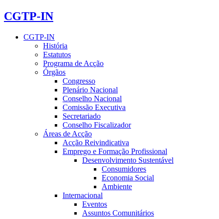
CGTP-IN
CGTP-IN
História
Estatutos
Programa de Acção
Órgãos
Congresso
Plenário Nacional
Conselho Nacional
Comissão Executiva
Secretariado
Conselho Fiscalizador
Áreas de Acção
Acção Reivindicativa
Emprego e Formação Profissional
Desenvolvimento Sustentável
Consumidores
Economia Social
Ambiente
Internacional
Eventos
Assuntos Comunitários