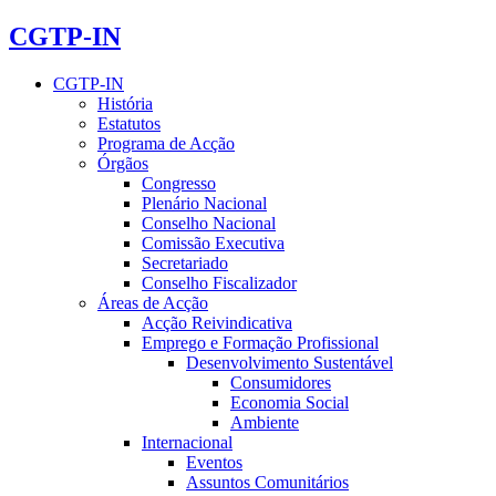
CGTP-IN
CGTP-IN
História
Estatutos
Programa de Acção
Órgãos
Congresso
Plenário Nacional
Conselho Nacional
Comissão Executiva
Secretariado
Conselho Fiscalizador
Áreas de Acção
Acção Reivindicativa
Emprego e Formação Profissional
Desenvolvimento Sustentável
Consumidores
Economia Social
Ambiente
Internacional
Eventos
Assuntos Comunitários