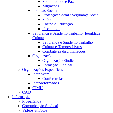
Solidariedade e Paz
Migrações
Políticas Sociais
Protecção Social / Segurança Social
Saúde
Ensino e Educação
Fiscalidade
Segurança e Saúde no Trabalho, Igualdade,
Cultura
Segurança e Saúde no Trabalho
Cultura e Tempos Livres
Combate às discriminações
Organização
Organização Sindical
Formação Sindical
Organizações Específicas
Interjovem
Conferências
Inter-reformados
CIMH
CAD
Informação
Propaganda
Comunicação Sindical
Videos & Fotos