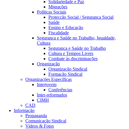
Solidariedade e Paz
Migrações
Políticas Sociais
Protecção Social / Segurança Social
Saúde
Ensino e Educação
Fiscalidade
Segurança e Saúde no Trabalho, Igualdade,
Cultura
Segurança e Saúde no Trabalho
Cultura e Tempos Livres
Combate às discriminações
Organização
Organização Sindical
Formação Sindical
Organizações Específicas
Interjovem
Conferências
Inter-reformados
CIMH
CAD
Informação
Propaganda
Comunicação Sindical
Videos & Fotos