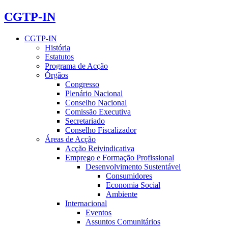
CGTP-IN
CGTP-IN
História
Estatutos
Programa de Acção
Órgãos
Congresso
Plenário Nacional
Conselho Nacional
Comissão Executiva
Secretariado
Conselho Fiscalizador
Áreas de Acção
Acção Reivindicativa
Emprego e Formação Profissional
Desenvolvimento Sustentável
Consumidores
Economia Social
Ambiente
Internacional
Eventos
Assuntos Comunitários