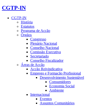
CGTP-IN
CGTP-IN
História
Estatutos
Programa de Acção
Órgãos
Congresso
Plenário Nacional
Conselho Nacional
Comissão Executiva
Secretariado
Conselho Fiscalizador
Áreas de Acção
Acção Reivindicativa
Emprego e Formação Profissional
Desenvolvimento Sustentável
Consumidores
Economia Social
Ambiente
Internacional
Eventos
Assuntos Comunitários