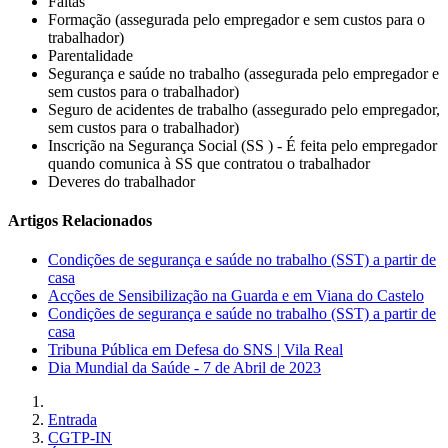
Faltas
Formação (assegurada pelo empregador e sem custos para o
trabalhador)
Parentalidade
Segurança e saúde no trabalho (assegurada pelo empregador e
sem custos para o trabalhador)
Seguro de acidentes de trabalho (assegurado pelo empregador,
sem custos para o trabalhador)
Inscrição na Segurança Social (SS ) - É feita pelo empregador
quando comunica à SS que contratou o trabalhador
Deveres do trabalhador
Artigos Relacionados
Condições de segurança e saúde no trabalho (SST) a partir de
casa
Acções de Sensibilização na Guarda e em Viana do Castelo
Condições de segurança e saúde no trabalho (SST) a partir de
casa
Tribuna Pública em Defesa do SNS | Vila Real
Dia Mundial da Saúde - 7 de Abril de 2023
Entrada
CGTP-IN