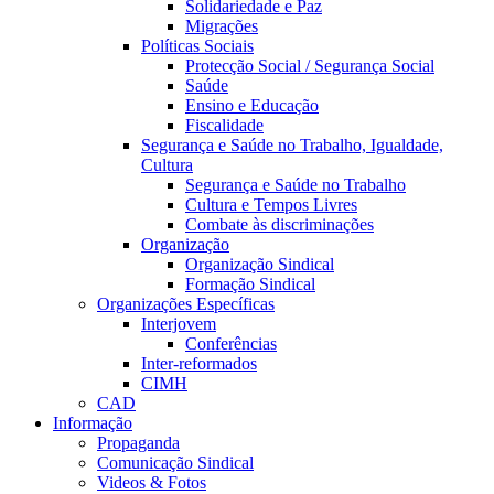
Solidariedade e Paz
Migrações
Políticas Sociais
Protecção Social / Segurança Social
Saúde
Ensino e Educação
Fiscalidade
Segurança e Saúde no Trabalho, Igualdade,
Cultura
Segurança e Saúde no Trabalho
Cultura e Tempos Livres
Combate às discriminações
Organização
Organização Sindical
Formação Sindical
Organizações Específicas
Interjovem
Conferências
Inter-reformados
CIMH
CAD
Informação
Propaganda
Comunicação Sindical
Videos & Fotos