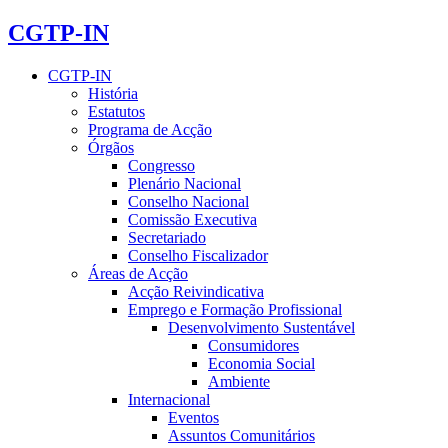
CGTP-IN
CGTP-IN
História
Estatutos
Programa de Acção
Órgãos
Congresso
Plenário Nacional
Conselho Nacional
Comissão Executiva
Secretariado
Conselho Fiscalizador
Áreas de Acção
Acção Reivindicativa
Emprego e Formação Profissional
Desenvolvimento Sustentável
Consumidores
Economia Social
Ambiente
Internacional
Eventos
Assuntos Comunitários