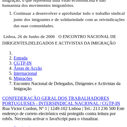
imigração, o que representa uma visão economicista e não
humanista dos movimentos imigratórios.
Continuar a desenvolver e aprofundar todo o trabalho sindical
junto dos imigrantes e de solidariedade com as reivindicações
das suas comunidades.
Lisboa, 26 de Junho de 2006
O ENCONTRO NACIONAL DE
DIRIGENTES,
DELEGADOS E ACTIVISTAS DA IMIGRAÇÃO
Entrada
CGTP-IN
Áreas de Acção
Internacional
Migrações
Encontro Nacional de Delegados, Dirigentes e Activistas da
Imigração
CONFEDERAÇÃO GERAL DOS TRABALHADORES
PORTUGUESES - INTERSINDICAL NACIONAL / CGTP-IN
Rua Victor Cordon, Nº 1 | 1249-102 Lisboa |
Tel.: 213 236 500
Este
endereço de correio electrónico está protegido contra leitura por
robôs. Necessita activar o JavaScript para o visualizar.