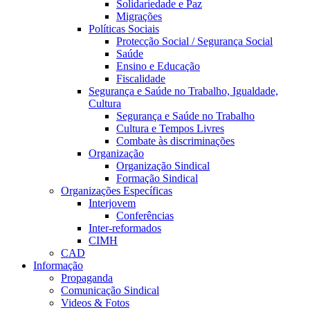
Solidariedade e Paz
Migrações
Políticas Sociais
Protecção Social / Segurança Social
Saúde
Ensino e Educação
Fiscalidade
Segurança e Saúde no Trabalho, Igualdade,
Cultura
Segurança e Saúde no Trabalho
Cultura e Tempos Livres
Combate às discriminações
Organização
Organização Sindical
Formação Sindical
Organizações Específicas
Interjovem
Conferências
Inter-reformados
CIMH
CAD
Informação
Propaganda
Comunicação Sindical
Videos & Fotos