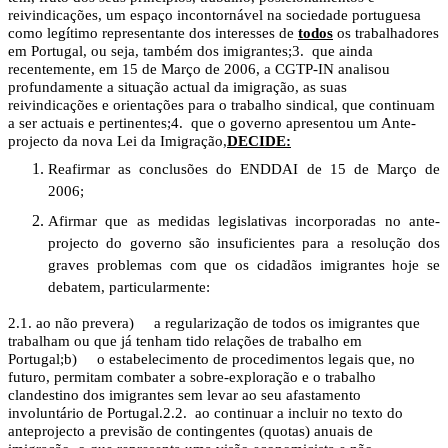
reivindicações, um espaço incontornável na sociedade portuguesa
como legítimo representante dos interesses de
todos
os trabalhadores
em Portugal, ou seja, também dos imigrantes;
3.
que ainda
recentemente, em 15 de Março de 2006, a CGTP-IN analisou
profundamente a situação actual da imigração, as suas
reivindicações e orientações para o trabalho sindical, que continuam
a ser actuais e pertinentes;
4.
que o governo apresentou um Ante-
projecto da nova Lei da Imigração,
DECIDE:
Reafirmar as conclusões do ENDDAI de 15 de Março de
2006;
Afirmar que as medidas legislativas incorporadas no ante-
projecto do governo são insuficientes para a resolução dos
graves problemas com que os cidadãos imigrantes hoje se
debatem, particularmente:
2.1. ao não prever
a)
a regularização de todos os imigrantes que
trabalham ou que já tenham tido relações de trabalho em
Portugal;
b)
o estabelecimento de procedimentos legais que, no
futuro, permitam combater a sobre-exploração e o trabalho
clandestino dos imigrantes sem levar ao seu afastamento
involuntário de Portugal.
2.2.
ao continuar a incluir no texto do
anteprojecto a previsão de contingentes (quotas) anuais de