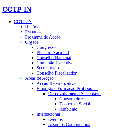
CGTP-IN
CGTP-IN
História
Estatutos
Programa de Acção
Órgãos
Congresso
Plenário Nacional
Conselho Nacional
Comissão Executiva
Secretariado
Conselho Fiscalizador
Áreas de Acção
Acção Reivindicativa
Emprego e Formação Profissional
Desenvolvimento Sustentável
Consumidores
Economia Social
Ambiente
Internacional
Eventos
Assuntos Comunitários