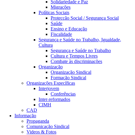
Solidariedade e Paz
Migrações
Políticas Sociais
Protecção Social / Segurança Social
Saúde
Ensino e Educação
Fiscalidade
Segurança e Saúde no Trabalho, Igualdade,
Cultura
Segurança e Saúde no Trabalho
Cultura e Tempos Livres
Combate às discriminações
Organização
Organização Sindical
Formação Sindical
Organizações Específicas
Interjovem
Conferências
Inter-reformados
CIMH
CAD
Informação
Propaganda
Comunicação Sindical
Videos & Fotos