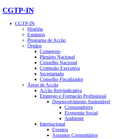
CGTP-IN
CGTP-IN
História
Estatutos
Programa de Acção
Órgãos
Congresso
Plenário Nacional
Conselho Nacional
Comissão Executiva
Secretariado
Conselho Fiscalizador
Áreas de Acção
Acção Reivindicativa
Emprego e Formação Profissional
Desenvolvimento Sustentável
Consumidores
Economia Social
Ambiente
Internacional
Eventos
Assuntos Comunitários