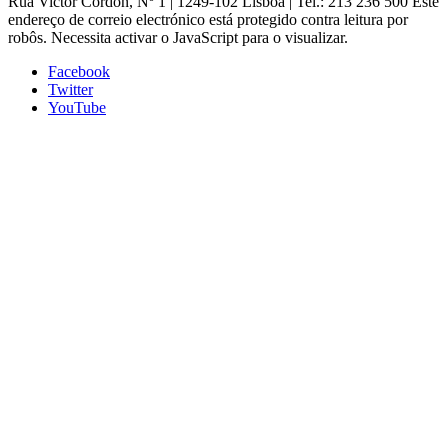
Rua Victor Cordon, Nº 1 | 1249-102 Lisboa |
Tel.: 213 236 500
Este
endereço de correio electrónico está protegido contra leitura por
robôs. Necessita activar o JavaScript para o visualizar.
Facebook
Twitter
YouTube