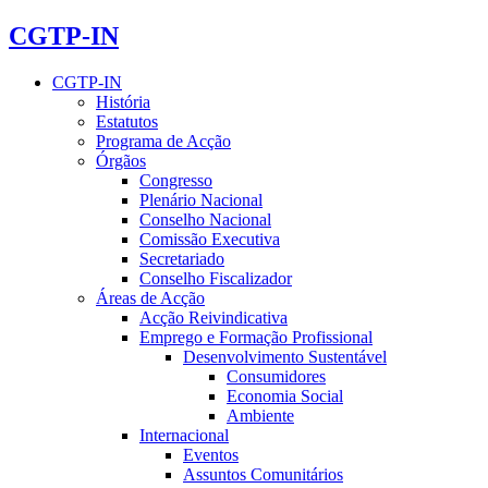
CGTP-IN
CGTP-IN
História
Estatutos
Programa de Acção
Órgãos
Congresso
Plenário Nacional
Conselho Nacional
Comissão Executiva
Secretariado
Conselho Fiscalizador
Áreas de Acção
Acção Reivindicativa
Emprego e Formação Profissional
Desenvolvimento Sustentável
Consumidores
Economia Social
Ambiente
Internacional
Eventos
Assuntos Comunitários