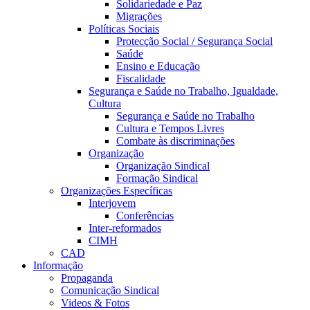
Solidariedade e Paz
Migrações
Políticas Sociais
Protecção Social / Segurança Social
Saúde
Ensino e Educação
Fiscalidade
Segurança e Saúde no Trabalho, Igualdade,
Cultura
Segurança e Saúde no Trabalho
Cultura e Tempos Livres
Combate às discriminações
Organização
Organização Sindical
Formação Sindical
Organizações Específicas
Interjovem
Conferências
Inter-reformados
CIMH
CAD
Informação
Propaganda
Comunicação Sindical
Videos & Fotos