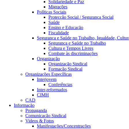
Solidariedade e Paz
Migrações
Políticas Sociais
Protecção Social / Segurança Social
Saúde
Ensino e Educação
Fiscalidade
Segurança e Saúde no Trabalho, Igualdade, Cultur
Segurança e Saúde no Trabalho
Cultura e Tempos Livres
Combate às discriminações
Organização
Organização Sindical
Formação Sindical
Organizações Específicas
Interjovem
Conferências
Inter-reformados
CIMH
CAD
Informação
Propaganda
Comunicação Sindical
Videos & Fotos
Manifestações/Concentrações