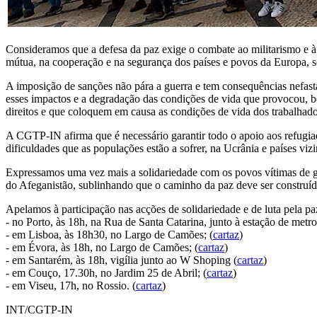
Consideramos que a defesa da paz exige o combate ao militarismo e à
mútua, na cooperação e na segurança dos países e povos da Europa, se
A imposição de sanções não pára a guerra e tem consequências nefasta
esses impactos e a degradação das condições de vida que provocou, 
direitos e que coloquem em causa as condições de vida dos trabalhado
A CGTP-IN afirma que é necessário garantir todo o apoio aos refugiad
dificuldades que as populações estão a sofrer, na Ucrânia e países viz
Expressamos uma vez mais a solidariedade com os povos vítimas de gu
do Afeganistão, sublinhando que o caminho da paz deve ser construíd
Apelamos à participação nas acções de solidariedade e de luta pela p
- no Porto, às 18h, na Rua de Santa Catarina, junto à estação de metro
- em Lisboa, às 18h30, no Largo de Camões; (
cartaz
)
- em Évora, às 18h, no Largo de Camões; (
cartaz
)
- em Santarém, às 18h, vigília junto ao W Shoping (
cartaz
)
- em Couço, 17.30h, no Jardim 25 de Abril; (
cartaz
)
- em Viseu, 17h, no Rossio. (
cartaz
)
INT/CGTP-IN