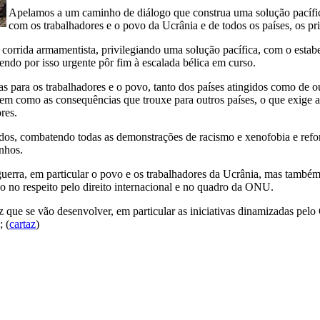
Apelamos a um caminho de diálogo que construa uma solução pacífica 
com os trabalhadores e o povo da Ucrânia e de todos os países, os pri
 corrida armamentista, privilegiando uma solução pacífica, com o esta
ndo por isso urgente pôr fim à escalada bélica em curso.
s para os trabalhadores e o povo, tanto dos países atingidos como de 
bem como as consequências que trouxe para outros países, o que exige
res.
os, combatendo todas as demonstrações de racismo e xenofobia e reforça
inhos.
erra, em particular o povo e os trabalhadores da Ucrânia, mas também d
o no respeito pelo direito internacional e no quadro da ONU.
az que se vão desenvolver, em particular as iniciativas dinamizadas pe
; (
cartaz
)