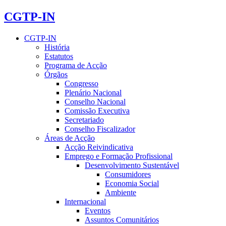
CGTP-IN
CGTP-IN
História
Estatutos
Programa de Acção
Órgãos
Congresso
Plenário Nacional
Conselho Nacional
Comissão Executiva
Secretariado
Conselho Fiscalizador
Áreas de Acção
Acção Reivindicativa
Emprego e Formação Profissional
Desenvolvimento Sustentável
Consumidores
Economia Social
Ambiente
Internacional
Eventos
Assuntos Comunitários