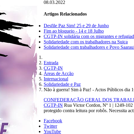
08.03.2022
Artigos Relacionados
Desfile Paz Sim! 25 e 29 de Junho
Fim ao bloqueio - 14 e 18 Julho
CGTP-IN solidária com os migrantes e refugiad
Solidariedade com os trabalhadores na Suiça
Solidariedade com trabalhadores e Povo Saarau
Entrada
CGTP-IN
Áreas de Acção
Internacional
Solidariedade e Paz
Não à guerra! Sim à Paz! - Actos Públicos dia 
CONFEDERAÇÃO GERAL DOS TRABALHA
CGTP-IN
Rua Victor Cordon, Nº 1 | 1249-102
protegido contra leitura por robôs. Necessita act
Facebook
Twitter
YouTube