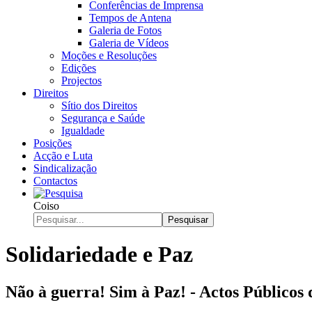
Conferências de Imprensa
Tempos de Antena
Galeria de Fotos
Galeria de Vídeos
Moções e Resoluções
Edições
Projectos
Direitos
Sítio dos Direitos
Segurança e Saúde
Igualdade
Posições
Acção e Luta
Sindicalização
Contactos
Coiso
Pesquisar
Solidariedade e Paz
Não à guerra! Sim à Paz! - Actos Públicos