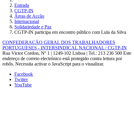
Entrada
CGTP-IN
Áreas de Acção
Internacional
Solidariedade e Paz
CGTP-IN participa em encontro público com Lula da Silva
CONFEDERAÇÃO GERAL DOS TRABALHADORES
PORTUGUESES - INTERSINDICAL NACIONAL / CGTP-IN
Rua Victor Cordon, Nº 1 | 1249-102 Lisboa |
Tel.: 213 236 500
Este
endereço de correio electrónico está protegido contra leitura por
robôs. Necessita activar o JavaScript para o visualizar.
Facebook
Twitter
YouTube