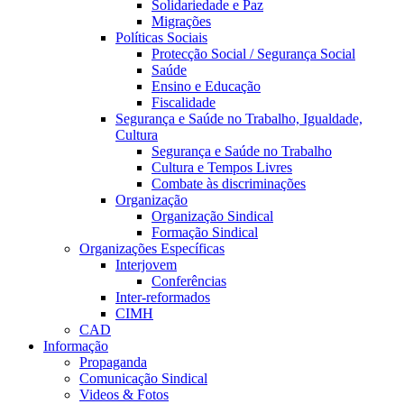
Solidariedade e Paz
Migrações
Políticas Sociais
Protecção Social / Segurança Social
Saúde
Ensino e Educação
Fiscalidade
Segurança e Saúde no Trabalho, Igualdade,
Cultura
Segurança e Saúde no Trabalho
Cultura e Tempos Livres
Combate às discriminações
Organização
Organização Sindical
Formação Sindical
Organizações Específicas
Interjovem
Conferências
Inter-reformados
CIMH
CAD
Informação
Propaganda
Comunicação Sindical
Videos & Fotos