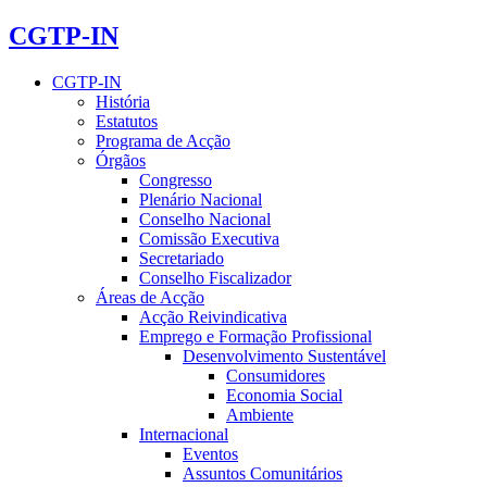
CGTP-IN
CGTP-IN
História
Estatutos
Programa de Acção
Órgãos
Congresso
Plenário Nacional
Conselho Nacional
Comissão Executiva
Secretariado
Conselho Fiscalizador
Áreas de Acção
Acção Reivindicativa
Emprego e Formação Profissional
Desenvolvimento Sustentável
Consumidores
Economia Social
Ambiente
Internacional
Eventos
Assuntos Comunitários