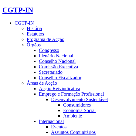
CGTP-IN
CGTP-IN
História
Estatutos
Programa de Acção
Órgãos
Congresso
Plenário Nacional
Conselho Nacional
Comissão Executiva
Secretariado
Conselho Fiscalizador
Áreas de Acção
Acção Reivindicativa
Emprego e Formação Profissional
Desenvolvimento Sustentável
Consumidores
Economia Social
Ambiente
Internacional
Eventos
Assuntos Comunitários