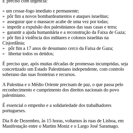
É preciso com urgência:
» um cessar-fogo imediato e permanente;
» pôr fim a novos bombardeamentos e ataques israelitas;
» assegurar que o massacre acabe de uma vez por todas;
» impedir a expulsão dos palestinianos das suas casas e terra;
» garantir a ajuda humanitária e a reconstrução da Faixa de Gaza;
» pôr fim à violência dos militares e colonos israelitas na
Cisjordânia;
» pôr fim a 17 anos de desumano cerco da Faixa de Gaza;
» libertar todos os detidos;
É preciso que, após muitas décadas de promessas incumpridas, seja
concretizado um Estado Palestiniano independente, com controlo
soberano das suas fronteiras e recursos.
A Palestina e o Médio Oriente precisam de paz, o que passa pelo
reconhecimento e cumprimento dos direitos nacionais do povo
palestiniano.
É essencial o empenho e a solidariedade dos trabalhadores
portugueses.
Dia 8 de Dezembro, às 15 horas, voltamos às ruas de Lisboa, em
Manifestação entre o Martim Moniz e o Largo José Saramago.