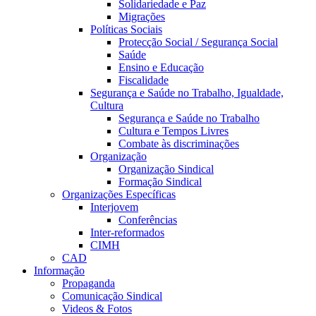
Solidariedade e Paz
Migrações
Políticas Sociais
Protecção Social / Segurança Social
Saúde
Ensino e Educação
Fiscalidade
Segurança e Saúde no Trabalho, Igualdade,
Cultura
Segurança e Saúde no Trabalho
Cultura e Tempos Livres
Combate às discriminações
Organização
Organização Sindical
Formação Sindical
Organizações Específicas
Interjovem
Conferências
Inter-reformados
CIMH
CAD
Informação
Propaganda
Comunicação Sindical
Videos & Fotos