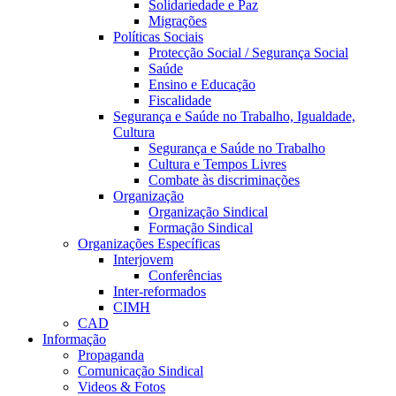
Solidariedade e Paz
Migrações
Políticas Sociais
Protecção Social / Segurança Social
Saúde
Ensino e Educação
Fiscalidade
Segurança e Saúde no Trabalho, Igualdade,
Cultura
Segurança e Saúde no Trabalho
Cultura e Tempos Livres
Combate às discriminações
Organização
Organização Sindical
Formação Sindical
Organizações Específicas
Interjovem
Conferências
Inter-reformados
CIMH
CAD
Informação
Propaganda
Comunicação Sindical
Videos & Fotos