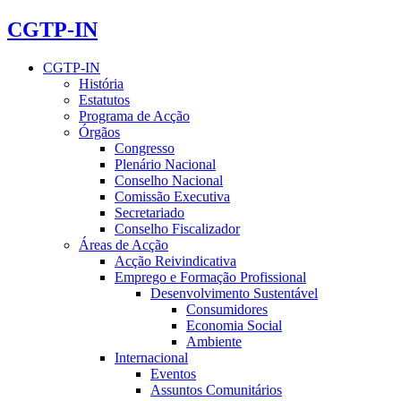
CGTP-IN
CGTP-IN
História
Estatutos
Programa de Acção
Órgãos
Congresso
Plenário Nacional
Conselho Nacional
Comissão Executiva
Secretariado
Conselho Fiscalizador
Áreas de Acção
Acção Reivindicativa
Emprego e Formação Profissional
Desenvolvimento Sustentável
Consumidores
Economia Social
Ambiente
Internacional
Eventos
Assuntos Comunitários