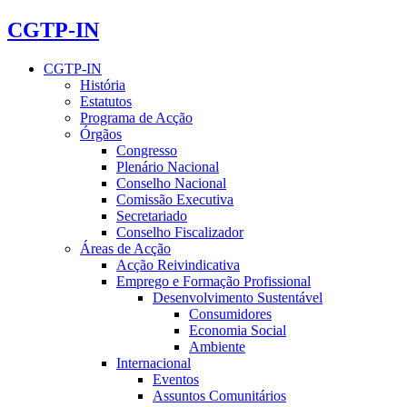
CGTP-IN
CGTP-IN
História
Estatutos
Programa de Acção
Órgãos
Congresso
Plenário Nacional
Conselho Nacional
Comissão Executiva
Secretariado
Conselho Fiscalizador
Áreas de Acção
Acção Reivindicativa
Emprego e Formação Profissional
Desenvolvimento Sustentável
Consumidores
Economia Social
Ambiente
Internacional
Eventos
Assuntos Comunitários