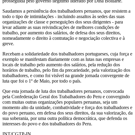
prosseguida pelo governo ilegítimo liderado por Dina Boluarte.
Saudamos a persistência dos trabalhadores peruanos, que resistem a
todo o tipo de intimidações - incluindo assaltos às sedes das suas
organizações de classe e perseguições dos seus dirigentes - para
levar adiante as suas reivindicações de melhores condições de
trabalho, por aumento dos salários, de defesa dos seus direitos,
nomeadamente o direito à contratação e negociação colectiva e à
greve.
Recebam a solidariedade dos trabalhadores portugueses, cuja força e
exemplo se manifestam diariamente com as lutas nas empresas e
locais de trabalho pelo aumento dos salários, pela redução dos
horários de trabalho, pelo fim da precariedade, pela valorização dos
trabalhadores, e como foi visível na grande jornada convergente de
luta que foi o 1º de Maio, por todo o país.
Que esta jornada de luta dos trabalhadores peruanos, convocada
pela Confederação Geral dos Trabalhadores do Peru e convergindo
com muitas outras organizações populares peruanas, seja um
momento alto da unidade, combatividade e força dos trabalhadores e
do povo peruano, em defesa dos seus direitos, da sua valorização, da
sua soberania, por uma outra política democrática, que defenda os
interesses do povo e dos trabalhadores do Peru.
INT/CGTP-IN