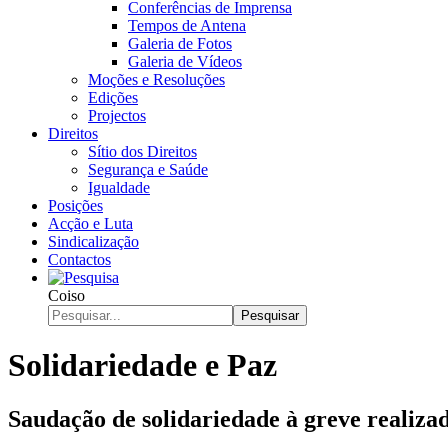
Conferências de Imprensa
Tempos de Antena
Galeria de Fotos
Galeria de Vídeos
Moções e Resoluções
Edições
Projectos
Direitos
Sítio dos Direitos
Segurança e Saúde
Igualdade
Posições
Acção e Luta
Sindicalização
Contactos
Coiso
Pesquisar
Solidariedade e Paz
Saudação de solidariedade à greve realizad