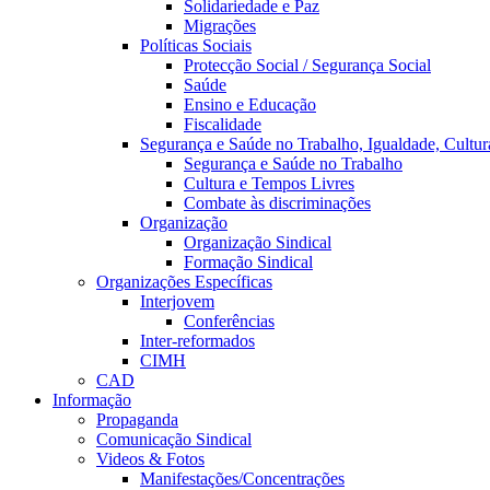
Solidariedade e Paz
Migrações
Políticas Sociais
Protecção Social / Segurança Social
Saúde
Ensino e Educação
Fiscalidade
Segurança e Saúde no Trabalho, Igualdade, Cultur
Segurança e Saúde no Trabalho
Cultura e Tempos Livres
Combate às discriminações
Organização
Organização Sindical
Formação Sindical
Organizações Específicas
Interjovem
Conferências
Inter-reformados
CIMH
CAD
Informação
Propaganda
Comunicação Sindical
Videos & Fotos
Manifestações/Concentrações