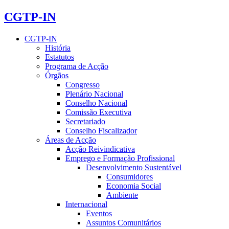
CGTP-IN
CGTP-IN
História
Estatutos
Programa de Acção
Órgãos
Congresso
Plenário Nacional
Conselho Nacional
Comissão Executiva
Secretariado
Conselho Fiscalizador
Áreas de Acção
Acção Reivindicativa
Emprego e Formação Profissional
Desenvolvimento Sustentável
Consumidores
Economia Social
Ambiente
Internacional
Eventos
Assuntos Comunitários