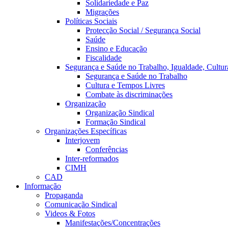
Solidariedade e Paz
Migrações
Políticas Sociais
Protecção Social / Segurança Social
Saúde
Ensino e Educação
Fiscalidade
Segurança e Saúde no Trabalho, Igualdade, Cultur
Segurança e Saúde no Trabalho
Cultura e Tempos Livres
Combate às discriminações
Organização
Organização Sindical
Formação Sindical
Organizações Específicas
Interjovem
Conferências
Inter-reformados
CIMH
CAD
Informação
Propaganda
Comunicação Sindical
Videos & Fotos
Manifestações/Concentrações