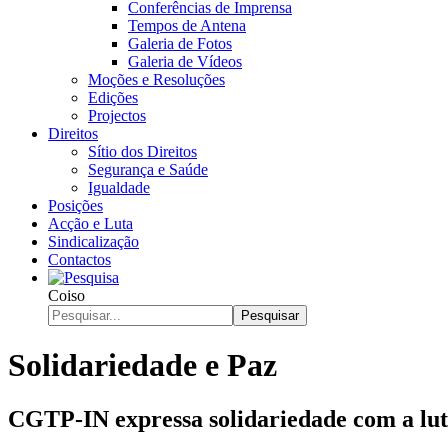
Conferências de Imprensa
Tempos de Antena
Galeria de Fotos
Galeria de Vídeos
Moções e Resoluções
Edições
Projectos
Direitos
Sítio dos Direitos
Segurança e Saúde
Igualdade
Posições
Acção e Luta
Sindicalização
Contactos
Coiso
Pesquisar
Solidariedade e Paz
CGTP-IN expressa solidariedade com a lut