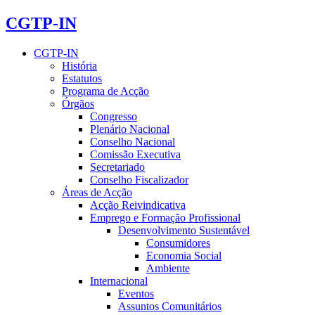
CGTP-IN
CGTP-IN
História
Estatutos
Programa de Acção
Órgãos
Congresso
Plenário Nacional
Conselho Nacional
Comissão Executiva
Secretariado
Conselho Fiscalizador
Áreas de Acção
Acção Reivindicativa
Emprego e Formação Profissional
Desenvolvimento Sustentável
Consumidores
Economia Social
Ambiente
Internacional
Eventos
Assuntos Comunitários