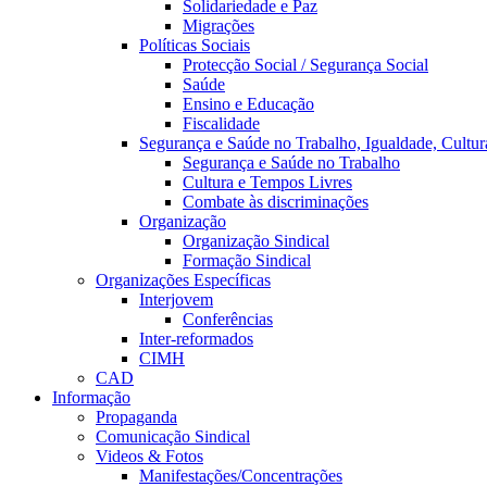
Solidariedade e Paz
Migrações
Políticas Sociais
Protecção Social / Segurança Social
Saúde
Ensino e Educação
Fiscalidade
Segurança e Saúde no Trabalho, Igualdade, Cultur
Segurança e Saúde no Trabalho
Cultura e Tempos Livres
Combate às discriminações
Organização
Organização Sindical
Formação Sindical
Organizações Específicas
Interjovem
Conferências
Inter-reformados
CIMH
CAD
Informação
Propaganda
Comunicação Sindical
Videos & Fotos
Manifestações/Concentrações