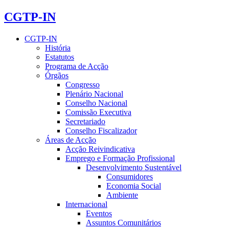
CGTP-IN
CGTP-IN
História
Estatutos
Programa de Acção
Órgãos
Congresso
Plenário Nacional
Conselho Nacional
Comissão Executiva
Secretariado
Conselho Fiscalizador
Áreas de Acção
Acção Reivindicativa
Emprego e Formação Profissional
Desenvolvimento Sustentável
Consumidores
Economia Social
Ambiente
Internacional
Eventos
Assuntos Comunitários