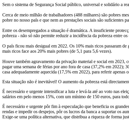
Sem o sistema de Segurança Social público, universal e solidário a re
Cerca de meio milhão de trabalhadores (488 milhares) são pobres mes
pobre no nosso país e que nem as prestações sociais são suficientes 
Entre os desempregados a situação é dramática. A insuficiente protec
pobreza - não só não permite reduzir a incidência da pobreza entr
O país ficou mais desigual em 2022. Os 10% mais ricos passaram de
mais ricos face aos 20% mais pobres (de 5,1 para 5,6 vezes).
Houve também agravamento da privação material e social em 2023, co
pagar uma semana de férias por ano fora de casa (37,2% em 2022); 
casa adequadamente aquecida (17,5% em 2022), para referir apenas os 
Esta situação não é inevitável! O aumento da pobreza está directamen
É necessário e urgente intensificar a luta e levá-la até ao voto nas e
salários em pelo menos 15%, com um mínimo de 150 euros, para todos 
É necessário e urgente pôr fim à especulação que beneficia os grandes
rendas e impedir os despejos, pôr os lucros da banca a suportar os aum
Exige-se uma política alternativa, que distribua a riqueza de forma jus