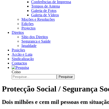
Conferências de Imprensa
Tempos de Antena
Galeria de Fotos
Galeria de Vídeos
Moções e Resoluções
Edições
Projectos
Direitos
Sítio dos Direitos
Segurança e Saúde
Igualdade
Posições
Acção e Luta
Sindicalização
Contactos
Coiso
Pesquisar
Protecção Social / Segurança So
Dois milhões e cem mil pessoas em situação