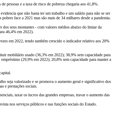
es de pessoas e a taxa de risco de pobreza chegaria aos 41,8%.
videncia que não basta ter um trabalho e um salário para não se ser
ores pobres face a 2021 mas são mais de 34 milhares desde a pandemia.
er dos seus montantes - com valores médios abaixo do limiar da
para 46,4% em 2022).
ezes em 2022, tendo também crescido o indicador relativo aos 20%
ituir mobiliário usado (36,3% em 2022); 38,9% sem capacidade para
 a empréstimo (29,9% em 2022); 20,8% sem capacidade para manter a
capital.
alho seja valorizado e se promova o aumento geral e significativo dos
s e prestações sociais.
senciais, taxar os lucros das grandes empresas, travar o aumento das
invista nos serviços públicos e nas funções sociais do Estado.