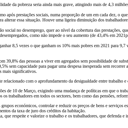
alidade da pobreza seria ainda mais grave, atingindo mais de 4,3 milhõ
mo após prestações sociais, numa proporção de um em cada dez, o que e
para alterar essa situação. Houve uma ligeira diminuição dos trabalhad
ção social no desemprego, quer ao nível da cobertura das prestações, qu
e os desempregados, como não impede o seu aumento (de 43,4% em 2021
 ganhar 8,5 vezes o que ganham os 10% mais pobres em 2021 para 9,7 v
m 39,8% das pessoas a viver em agregados sem possibilidade de subst
30,5% sem capacidade para pagar uma despesa inesperada sem recorrer
mais significativos.
te relacionado com o aprofundamento da desigualdade entre trabalho e 
leições de 10 de Março, exigindo uma mudança de políticas em que o trab
os trabalhadores em todos os sectores, bem como das pensões, reforma
 grupos económicos, controlar e reduzir os preços de bens e serviços es
entos da taxa de juro dos créditos da habitação.
ta, que respeite e valorize o trabalho e os trabalhadores, que defenda e 