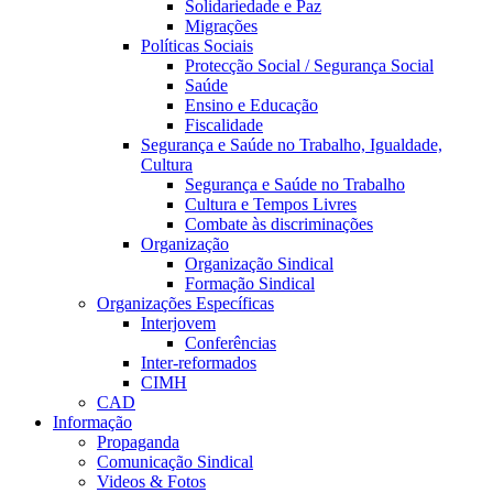
Solidariedade e Paz
Migrações
Políticas Sociais
Protecção Social / Segurança Social
Saúde
Ensino e Educação
Fiscalidade
Segurança e Saúde no Trabalho, Igualdade,
Cultura
Segurança e Saúde no Trabalho
Cultura e Tempos Livres
Combate às discriminações
Organização
Organização Sindical
Formação Sindical
Organizações Específicas
Interjovem
Conferências
Inter-reformados
CIMH
CAD
Informação
Propaganda
Comunicação Sindical
Videos & Fotos