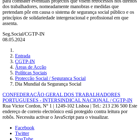
para combater eventuais projectos que visem retrocessos nos direitos
dos trabalhadores, nomeadamente manobras e medidas que
pretendam pôr em causa o sistema de segurança social público e os
princípios de solidariedade intergeracional e profissional em que
assenta.
Seg.Social/CGTP-IN
08.05.2024
Entrada
CGTP-IN
Áreas de Acção
Políticas Sociais
Protecção Social / Segurança Social
Dia Mundial da Segurança Social
CONFEDERAÇÃO GERAL DOS TRABALHADORES
PORTUGUESES - INTERSINDICAL NACIONAL / CGTP-IN
Rua Victor Cordon, Nº 1 | 1249-102 Lisboa |
Tel.: 213 236 500
Este
endereço de correio electrónico está protegido contra leitura por
robôs. Necessita activar o JavaScript para o visualizar.
Facebook
Twitter
YouTube