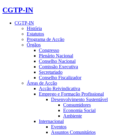
CGTP-IN
CGTP-IN
História
Estatutos
Programa de Acção
Órgãos
Congresso
Plenário Nacional
Conselho Nacional
Comissão Executiva
Secretariado
Conselho Fiscalizador
Áreas de Acção
Acção Reivindicativa
Emprego e Formação Profissional
Desenvolvimento Sustentável
Consumidores
Economia Social
Ambiente
Internacional
Eventos
Assuntos Comunitários