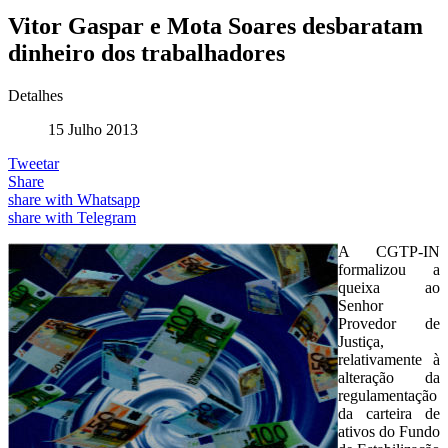
Vitor Gaspar e Mota Soares desbaratam
dinheiro dos trabalhadores
Detalhes
15 Julho 2013
Tweetar
Share
share with Whatsapp
share with Telegram
A CGTP-IN
formalizou a
queixa ao
Senhor
Provedor de
Justiça,
relativamente à
alteração da
regulamentação
da carteira de
ativos do Fundo