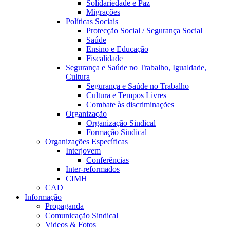
Solidariedade e Paz
Migrações
Políticas Sociais
Protecção Social / Segurança Social
Saúde
Ensino e Educação
Fiscalidade
Segurança e Saúde no Trabalho, Igualdade,
Cultura
Segurança e Saúde no Trabalho
Cultura e Tempos Livres
Combate às discriminações
Organização
Organização Sindical
Formação Sindical
Organizações Específicas
Interjovem
Conferências
Inter-reformados
CIMH
CAD
Informação
Propaganda
Comunicação Sindical
Videos & Fotos