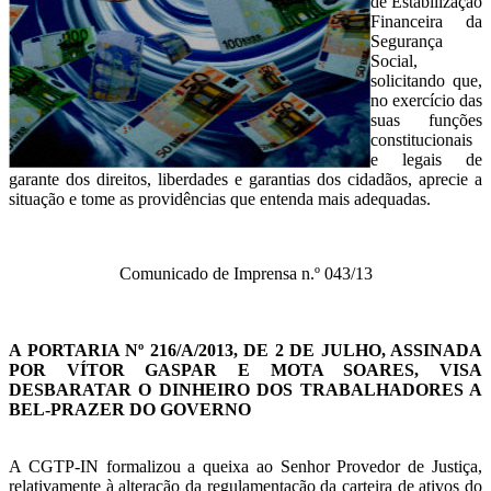
de Estabilização
Financeira da
Segurança
Social,
solicitando que,
no exercício das
suas funções
constitucionais
e legais de
garante dos direitos, liberdades e garantias dos cidadãos, aprecie a
situação e tome as providências que entenda mais adequadas.
Comunicado de Imprensa n.º 043/13
A PORTARIA Nº 216/A/2013, DE 2 DE JULHO, ASSINADA
POR VÍTOR GASPAR E MOTA SOARES, VISA
DESBARATAR O DINHEIRO DOS TRABALHADORES A
BEL-PRAZER DO GOVERNO
A CGTP-IN formalizou a queixa ao Senhor Provedor de Justiça,
relativamente à alteração da regulamentação da carteira de ativos do