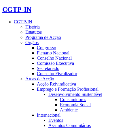
CGTP-IN
CGTP-IN
História
Estatutos
Programa de Acção
Órgãos
Congresso
Plenário Nacional
Conselho Nacional
Comissão Executiva
Secretariado
Conselho Fiscalizador
Áreas de Acção
Acção Reivindicativa
Emprego e Formação Profissional
Desenvolvimento Sustentável
Consumidores
Economia Social
Ambiente
Internacional
Eventos
Assuntos Comunitários