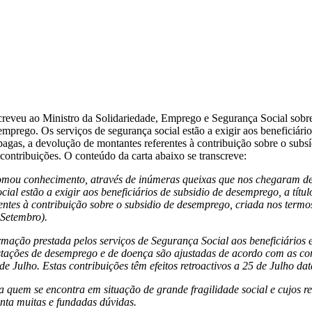
veu ao Ministro da Solidariedade, Emprego e Segurança Social sobre 
mprego. Os serviços de segurança social estão a exigir aos beneficiário
agas, a devolução de montantes referentes à contribuição sobre o subs
contribuições. O conteúdo da carta abaixo se transcreve:
ou conhecimento, através de inúmeras queixas que nos chegaram de ci
cial estão a exigir aos beneficiários de subsidio de desemprego, a títu
entes à contribuição sobre o subsidio de desemprego, criada nos termos
 Setembro).
mação prestada pelos serviços de Segurança Social aos beneficiários
tações de desemprego e de doença são ajustadas de acordo com as cont
de Julho. Estas contribuições têm efeitos retroactivos a 25 de Julho da
a quem se encontra em situação de grande fragilidade social e cujos 
nta muitas e fundadas dúvidas.