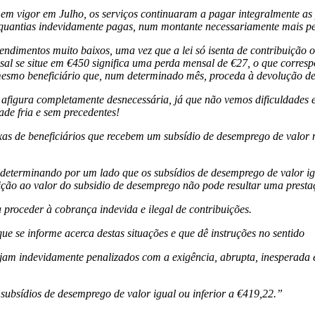
u em vigor em Julho, os serviços continuaram a pagar integralmente a
as quantias indevidamente pagas, num montante necessariamente mais p
dimentos muito baixos, uma vez que a lei só isenta de contribuição os
al se situe em €450 significa uma perda mensal de €27, o que corres
mesmo beneficiário que, num determinado mês, proceda à devolução de 
e afigura completamente desnecessária, já que não vemos dificuldades 
de fria e sem precedentes!
s de beneficiários que recebem um subsídio de desemprego de valor men
 determinando por um lado que os subsídios de desemprego de valor ig
buição ao valor do subsidio de desemprego não pode resultar uma prest
 proceder à cobrança indevida e ilegal de contribuições.
e se informe acerca destas situações e que dê instruções no sentido
jam indevidamente penalizados com a exigência, abrupta, inesperada e
 subsídios de desemprego de valor igual ou inferior a €419,22.”