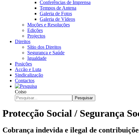
Conferências de Imprensa
Tempos de Antena
Galeria de Fotos
Galeria de Vídeos
Moções e Resoluções
Edições
Projectos
Direitos
Sítio dos Direitos
Segurança e Saúde
Igualdade
Posições
Acção e Luta
Sindicalização
Contactos
Coiso
Pesquisar
Protecção Social / Segurança So
Cobrança indevida e ilegal de contribuiçõe