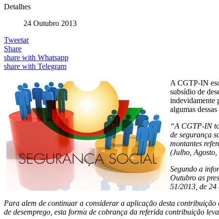
Detalhes
24 Outubro 2013
Tweetar
Share
share with Whatsapp
share with Telegram
A CGTP-IN escre
subsídio de dese
indevidamente p
algumas dessas 
“A CGTP-IN tom
de segurança so
montantes refer
(Julho, Agosto,
Segundo a infor
Outubro as pres
51/2013, de 24 
Para alem de continuar a considerar a aplicação desta contribuição 
de desemprego, esta forma de cobrança da referida contribuição leva