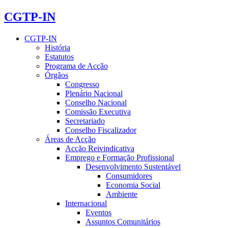
CGTP-IN
CGTP-IN
História
Estatutos
Programa de Acção
Órgãos
Congresso
Plenário Nacional
Conselho Nacional
Comissão Executiva
Secretariado
Conselho Fiscalizador
Áreas de Acção
Acção Reivindicativa
Emprego e Formação Profissional
Desenvolvimento Sustentável
Consumidores
Economia Social
Ambiente
Internacional
Eventos
Assuntos Comunitários