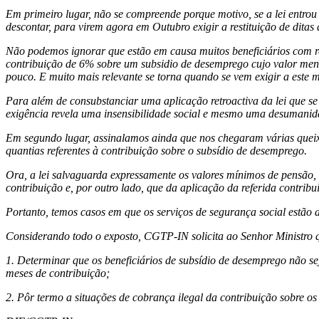
Em primeiro lugar, não se compreende porque motivo, se a lei entro
descontar, para virem agora em Outubro exigir a restituição de dit
Não podemos ignorar que estão em causa muitos beneficiários com ren
contribuição de 6% sobre um subsidio de desemprego cujo valor mens
pouco. E muito mais relevante se torna quando se vem exigir a este 
Para além de consubstanciar uma aplicação retroactiva da lei que s
exigência revela uma insensibilidade social e mesmo uma desumanida
Em segundo lugar, assinalamos ainda que nos chegaram várias queixa
quantias referentes à contribuição sobre o subsídio de desemprego.
Ora, a lei salvaguarda expressamente os valores mínimos de pensão,
contribuição e, por outro lado, que da aplicação da referida contri
Portanto, temos casos em que os serviços de segurança social estão a
Considerando todo o exposto, CGTP-IN solicita ao Senhor Ministro qu
1. Determinar que os beneficiários de subsídio de desemprego não se
meses de contribuição;
2. Pôr termo a situações de cobrança ilegal da contribuição sobre os