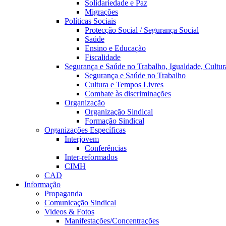
Solidariedade e Paz
Migrações
Políticas Sociais
Protecção Social / Segurança Social
Saúde
Ensino e Educação
Fiscalidade
Segurança e Saúde no Trabalho, Igualdade, Cultur
Segurança e Saúde no Trabalho
Cultura e Tempos Livres
Combate às discriminações
Organização
Organização Sindical
Formação Sindical
Organizações Específicas
Interjovem
Conferências
Inter-reformados
CIMH
CAD
Informação
Propaganda
Comunicação Sindical
Videos & Fotos
Manifestações/Concentrações