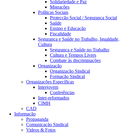
Solidariedade e Paz
Migrações
Políticas Sociais
Protecção Social / Segurança Social
Saúde
Ensino e Educação
Fiscalidade
Segurança e Saúde no Trabalho, Igualdade,
Cultura
Segurança e Saúde no Trabalho
Cultura e Tempos Livres
Combate às discriminações
Organização
Organização Sindical
Formação Sindical
Organizações Específicas
Interjovem
Conferências
Inter-reformados
CIMH
CAD
Informação
Propaganda
Comunicação Sindical
Videos & Fotos