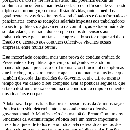
posições da CGTP-IN nesta matéria, não podemos deixar de
sublinhar a incoerência manifesta no facto de o Presidente vetar este
diploma e promulgar, sem manifestar dúvidas, outras medidas
igualmente lesivas dos direitos dos trabalhadores e dos reformados e
pensionistas, como as reduções salariais impostas aos trabalhadores
do sector público, o agravamento da contribuição extraordinária de
solidariedade, a retirada dos complementos de pensões aos
trabalhadores e pensionistas das empresas do sector empresarial do
Estado e o atentado aos contratos colectivos vigentes nestas
empresas, entre muitas outras.
Esta incoerência constitui mais uma prova da conduta errática do
Presidente da República, que vai promulgando, vetando ou
mandando para apreciação do Tribunal Constitucional os diplomas
que lhe chegam, aparentemente apenas para manter a ilusão de que
também discorda das medidas do Governo, aqui e ali, ao mesmo
tempo que vai dando o seu completo aval às políticas seguidas, que
estão a destruir a nossa economia e a conduzir ao empobrecimento
dos cidadãos e do país.
A luta travada pelos trabalhadores e pensionistas da Administração
Pública tem sido determinante para condicionar a ofensiva
governamental. A Manifestação de amanhã da Frente Comum dos
Sindicatos da Administração Pública será um marco importante
nesta luta que é de todos e para todos pela defesa dos direitos dos
trabalhadores e pensionistas, dos serviços públicos e das funções