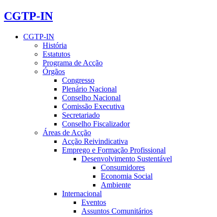
CGTP-IN
CGTP-IN
História
Estatutos
Programa de Acção
Órgãos
Congresso
Plenário Nacional
Conselho Nacional
Comissão Executiva
Secretariado
Conselho Fiscalizador
Áreas de Acção
Acção Reivindicativa
Emprego e Formação Profissional
Desenvolvimento Sustentável
Consumidores
Economia Social
Ambiente
Internacional
Eventos
Assuntos Comunitários