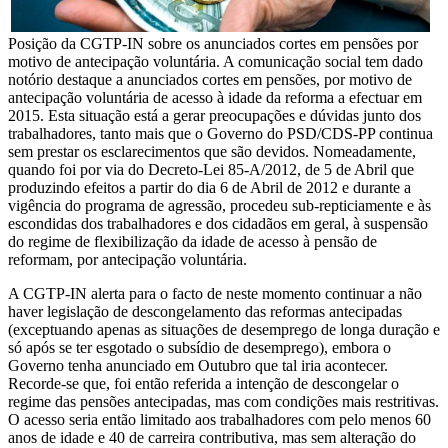
Posição da CGTP-IN sobre os anunciados cortes em pensões por
motivo de antecipação voluntária. A comunicação social tem dado
notório destaque a anunciados cortes em pensões, por motivo de
antecipação voluntária de acesso à idade da reforma a efectuar em
2015. Esta situação está a gerar preocupações e dúvidas junto dos
trabalhadores, tanto mais que o Governo do PSD/CDS-PP continua
sem prestar os esclarecimentos que são devidos. Nomeadamente,
quando foi por via do Decreto-Lei 85-A/2012, de 5 de Abril que
produzindo efeitos a partir do dia 6 de Abril de 2012 e durante a
vigência do programa de agressão, procedeu sub-repticiamente e às
escondidas dos trabalhadores e dos cidadãos em geral, à suspensão
do regime de flexibilização da idade de acesso à pensão de
reformam, por antecipação voluntária.
A CGTP-IN alerta para o facto de neste momento continuar a não
haver legislação de descongelamento das reformas antecipadas
(exceptuando apenas as situações de desemprego de longa duração e
só após se ter esgotado o subsídio de desemprego), embora o
Governo tenha anunciado em Outubro que tal iria acontecer.
Recorde-se que, foi então referida a intenção de descongelar o
regime das pensões antecipadas, mas com condições mais restritivas.
O acesso seria então limitado aos trabalhadores com pelo menos 60
anos de idade e 40 de carreira contributiva, mas sem alteração do