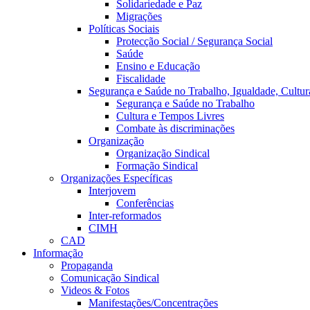
Solidariedade e Paz
Migrações
Políticas Sociais
Protecção Social / Segurança Social
Saúde
Ensino e Educação
Fiscalidade
Segurança e Saúde no Trabalho, Igualdade, Cultur
Segurança e Saúde no Trabalho
Cultura e Tempos Livres
Combate às discriminações
Organização
Organização Sindical
Formação Sindical
Organizações Específicas
Interjovem
Conferências
Inter-reformados
CIMH
CAD
Informação
Propaganda
Comunicação Sindical
Videos & Fotos
Manifestações/Concentrações