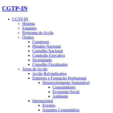
CGTP-IN
CGTP-IN
História
Estatutos
Programa de Acção
Órgãos
Congresso
Plenário Nacional
Conselho Nacional
Comissão Executiva
Secretariado
Conselho Fiscalizador
Áreas de Acção
Acção Reivindicativa
Emprego e Formação Profissional
Desenvolvimento Sustentável
Consumidores
Economia Social
Ambiente
Internacional
Eventos
Assuntos Comunitários