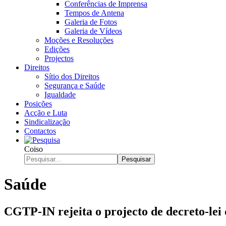
Conferências de Imprensa
Tempos de Antena
Galeria de Fotos
Galeria de Vídeos
Moções e Resoluções
Edições
Projectos
Direitos
Sítio dos Direitos
Segurança e Saúde
Igualdade
Posições
Acção e Luta
Sindicalização
Contactos
Coiso
Pesquisar
Saúde
CGTP-IN rejeita o projecto de decreto-lei