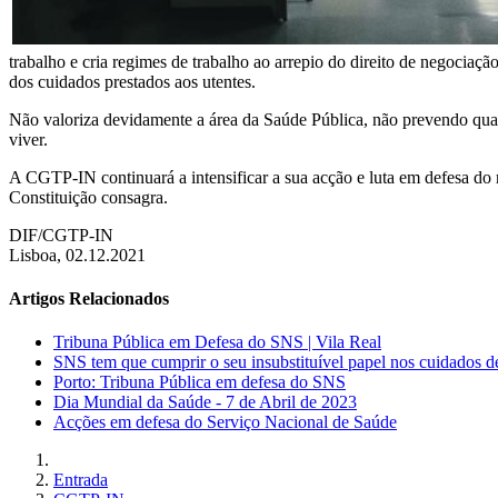
trabalho e cria regimes de trabalho ao arrepio do direito de negociaçã
dos cuidados prestados aos utentes.
Não valoriza devidamente a área da Saúde Pública, não prevendo quais
viver.
A CGTP-IN continuará a intensificar a sua acção e luta em defesa do 
Constituição consagra.
DIF/CGTP-IN
Lisboa, 02.12.2021
Artigos Relacionados
Tribuna Pública em Defesa do SNS | Vila Real
SNS tem que cumprir o seu insubstituível papel nos cuidados d
Porto: Tribuna Pública em defesa do SNS
Dia Mundial da Saúde - 7 de Abril de 2023
Acções em defesa do Serviço Nacional de Saúde
Entrada