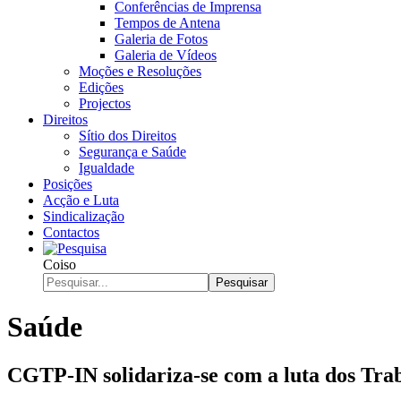
Conferências de Imprensa
Tempos de Antena
Galeria de Fotos
Galeria de Vídeos
Moções e Resoluções
Edições
Projectos
Direitos
Sítio dos Direitos
Segurança e Saúde
Igualdade
Posições
Acção e Luta
Sindicalização
Contactos
Coiso
Pesquisar
Saúde
CGTP-IN solidariza-se com a luta dos Tra