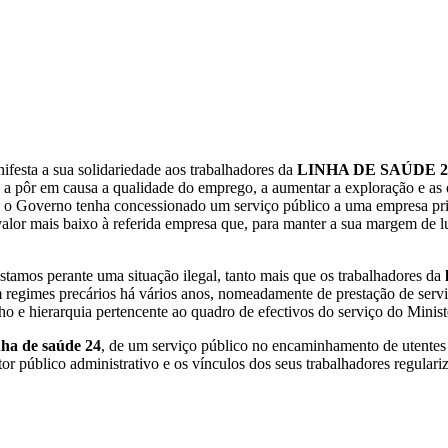
esta a sua solidariedade aos trabalhadores da
LINHA DE SAÚDE 2
tá a pôr em causa a qualidade do emprego, a aumentar a exploração e a
 o Governo tenha concessionado um serviço público a uma empresa priv
 valor mais baixo à referida empresa que, para manter a sua margem de l
estamos perante uma situação ilegal, tanto mais que os trabalhadores da
 regimes precários há vários anos, nomeadamente de prestação de ser
lho e hierarquia pertencente ao quadro de efectivos do serviço do Minis
nha de saúde 24
, de um serviço público no encaminhamento de utentes
tor público administrativo e os vínculos dos seus trabalhadores regular