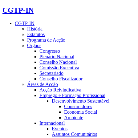
CGTP-IN
CGTP-IN
História
Estatutos
Programa de Acção
Órgãos
Congresso
Plenário Nacional
Conselho Nacional
Comissão Executiva
Secretariado
Conselho Fiscalizador
Áreas de Acção
Acção Reivindicativa
Emprego e Formação Profissional
Desenvolvimento Sustentável
Consumidores
Economia Social
Ambiente
Internacional
Eventos
Assuntos Comunitários