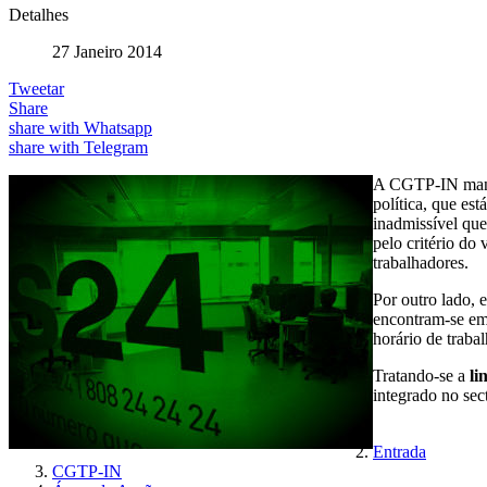
Detalhes
27 Janeiro 2014
Tweetar
Share
share with Whatsapp
share with Telegram
A CGTP-IN manif
política, que es
inadmissível que
pelo critério do
trabalhadores.
Por outro lado, 
encontram-se em
horário de traba
Tratando-se a
li
integrado no sec
Entrada
CGTP-IN