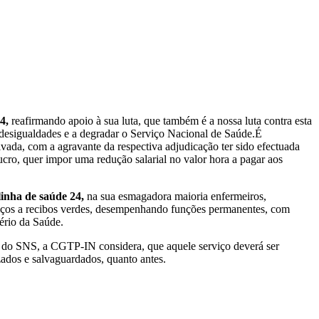
4,
reafirmando apoio à sua luta, que também é a nossa luta contra esta
s desigualdades e a degradar o Serviço Nacional de Saúde.É
ada, com a agravante da respectiva adjudicação ter sido efectuada
ucro, quer impor uma redução salarial no valor hora a pagar aos
linha de saúde 24,
na sua esmagadora maioria enfermeiros,
viços a recibos verdes, desempenhando funções permanentes, com
tério da Saúde.
 do SNS, a CGTP-IN considera, que aquele serviço deverá ser
izados e salvaguardados, quanto antes.