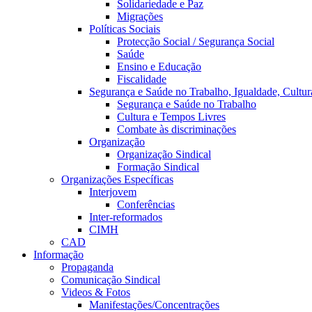
Solidariedade e Paz
Migrações
Políticas Sociais
Protecção Social / Segurança Social
Saúde
Ensino e Educação
Fiscalidade
Segurança e Saúde no Trabalho, Igualdade, Cultur
Segurança e Saúde no Trabalho
Cultura e Tempos Livres
Combate às discriminações
Organização
Organização Sindical
Formação Sindical
Organizações Específicas
Interjovem
Conferências
Inter-reformados
CIMH
CAD
Informação
Propaganda
Comunicação Sindical
Videos & Fotos
Manifestações/Concentrações