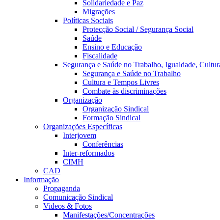
Solidariedade e Paz
Migrações
Políticas Sociais
Protecção Social / Segurança Social
Saúde
Ensino e Educação
Fiscalidade
Segurança e Saúde no Trabalho, Igualdade, Cultur
Segurança e Saúde no Trabalho
Cultura e Tempos Livres
Combate às discriminações
Organização
Organização Sindical
Formação Sindical
Organizações Específicas
Interjovem
Conferências
Inter-reformados
CIMH
CAD
Informação
Propaganda
Comunicação Sindical
Videos & Fotos
Manifestações/Concentrações