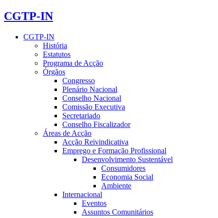
CGTP-IN
CGTP-IN
História
Estatutos
Programa de Acção
Órgãos
Congresso
Plenário Nacional
Conselho Nacional
Comissão Executiva
Secretariado
Conselho Fiscalizador
Áreas de Acção
Acção Reivindicativa
Emprego e Formação Profissional
Desenvolvimento Sustentável
Consumidores
Economia Social
Ambiente
Internacional
Eventos
Assuntos Comunitários