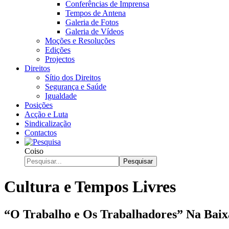
Conferências de Imprensa
Tempos de Antena
Galeria de Fotos
Galeria de Vídeos
Moções e Resoluções
Edições
Projectos
Direitos
Sítio dos Direitos
Segurança e Saúde
Igualdade
Posições
Acção e Luta
Sindicalização
Contactos
Coiso
Pesquisar
Cultura e Tempos Livres
“O Trabalho e Os Trabalhadores” Na Baix