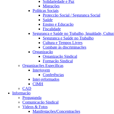
Solidariedade e Paz
Migrações
Políticas Sociais
Protecção Social / Segurança Social
Saúde
Ensino e Educação
Fiscalidade
Segurança e Saúde no Trabalho, Igualdade, Cultur
Segurança e Saúde no Trabalho
Cultura e Tempos Livres
Combate às discriminações
Organização
Organização Sindical
Formação Sindical
Organizações Específicas
Interjovem
Conferências
Inter-reformados
CIMH
CAD
Informação
Propaganda
Comunicação Sindical
Videos & Fotos
Manifestações/Concentrações