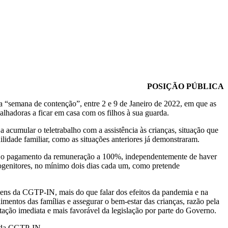
POSIÇÃO PÚBLICA
 a “semana de contenção”, entre 2 e 9 de Janeiro de 2022, em que as
alhadoras a ficar em casa com os filhos à sua guarda.
a acumular o teletrabalho com a assistência às crianças, situação que
uilidade familiar, como as situações anteriores já demonstraram.
s, o pagamento da remuneração a 100%, independentemente de haver
ogenitores, no mínimo dois dias cada um, como pretende
ens da CGTP-IN, mais do que falar dos efeitos da pandemia e na
imentos das famílias e assegurar o bem-estar das crianças, razão pela
tação imediata e mais favorável da legislação por parte do Governo.
s da CGTP-IN