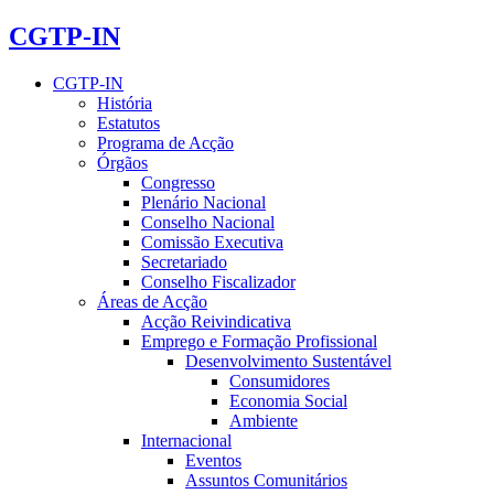
CGTP-IN
CGTP-IN
História
Estatutos
Programa de Acção
Órgãos
Congresso
Plenário Nacional
Conselho Nacional
Comissão Executiva
Secretariado
Conselho Fiscalizador
Áreas de Acção
Acção Reivindicativa
Emprego e Formação Profissional
Desenvolvimento Sustentável
Consumidores
Economia Social
Ambiente
Internacional
Eventos
Assuntos Comunitários