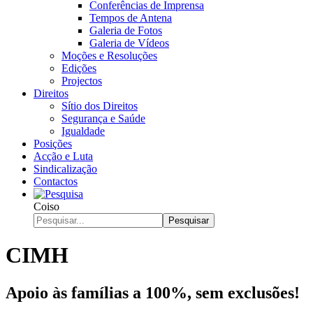
Conferências de Imprensa
Tempos de Antena
Galeria de Fotos
Galeria de Vídeos
Moções e Resoluções
Edições
Projectos
Direitos
Sítio dos Direitos
Segurança e Saúde
Igualdade
Posições
Acção e Luta
Sindicalização
Contactos
Coiso
Pesquisar
CIMH
Apoio às famílias a 100%, sem exclusões!