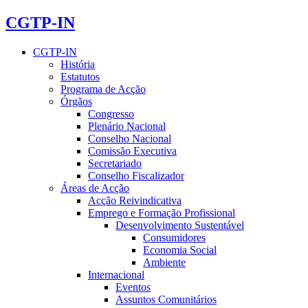
CGTP-IN
CGTP-IN
História
Estatutos
Programa de Acção
Órgãos
Congresso
Plenário Nacional
Conselho Nacional
Comissão Executiva
Secretariado
Conselho Fiscalizador
Áreas de Acção
Acção Reivindicativa
Emprego e Formação Profissional
Desenvolvimento Sustentável
Consumidores
Economia Social
Ambiente
Internacional
Eventos
Assuntos Comunitários