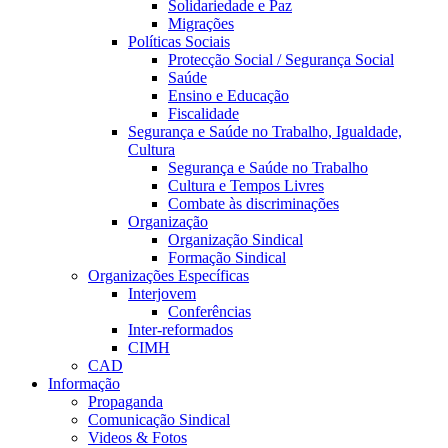
Solidariedade e Paz
Migrações
Políticas Sociais
Protecção Social / Segurança Social
Saúde
Ensino e Educação
Fiscalidade
Segurança e Saúde no Trabalho, Igualdade,
Cultura
Segurança e Saúde no Trabalho
Cultura e Tempos Livres
Combate às discriminações
Organização
Organização Sindical
Formação Sindical
Organizações Específicas
Interjovem
Conferências
Inter-reformados
CIMH
CAD
Informação
Propaganda
Comunicação Sindical
Videos & Fotos