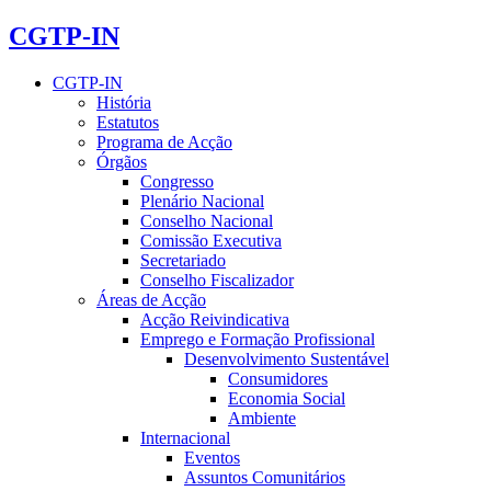
CGTP-IN
CGTP-IN
História
Estatutos
Programa de Acção
Órgãos
Congresso
Plenário Nacional
Conselho Nacional
Comissão Executiva
Secretariado
Conselho Fiscalizador
Áreas de Acção
Acção Reivindicativa
Emprego e Formação Profissional
Desenvolvimento Sustentável
Consumidores
Economia Social
Ambiente
Internacional
Eventos
Assuntos Comunitários