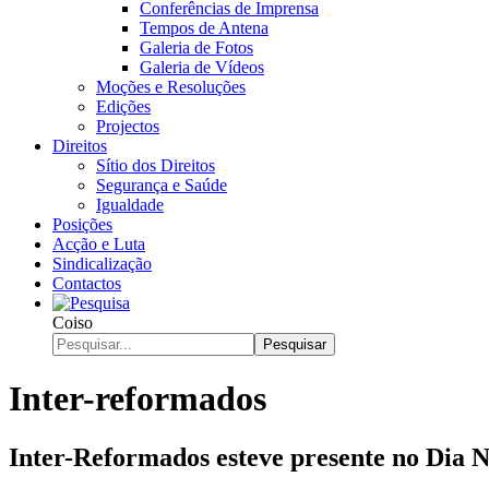
Conferências de Imprensa
Tempos de Antena
Galeria de Fotos
Galeria de Vídeos
Moções e Resoluções
Edições
Projectos
Direitos
Sítio dos Direitos
Segurança e Saúde
Igualdade
Posições
Acção e Luta
Sindicalização
Contactos
Coiso
Pesquisar
Inter-reformados
Inter-Reformados esteve presente no Dia N