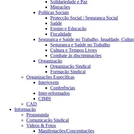
Solidariedade e Paz
Migrações
Políticas Sociais
Protecção Social / Segurança Social
Saúde
Ensino e Educação
Fiscalidade
Segurança e Saúde no Trabalho, Igualdade, Cultur
Segurança e Saúde no Trabalho
Cultura e Tempos Livres
Combate às discriminações
Organização
Organização Sindical
Formação Sindical
Organizações Específicas
Interjovem
Conferências
Inter-reformados
CIMH
CAD
Informação
Propaganda
Comunicação Sindical
Videos & Fotos
Manifestações/Concentrações