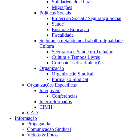
Solidariedade e Paz
Migrações
Políticas Sociais
Protecção Social / Segurança Social
Saúde
Ensino e Educação
Fiscalidade
Segurança e Saúde no Trabalho, Igualdade,
Cultura
Segurança e Saúde no Trabalho
Cultura e Tempos Livres
Combate às discriminações
Organização
Organização Sindical
Formação Sindical
Organizações Específicas
Interjovem
Conferências
Inter-reformados
CIMH
CAD
Informação
Propaganda
Comunicação Sindical
Videos & Fotos