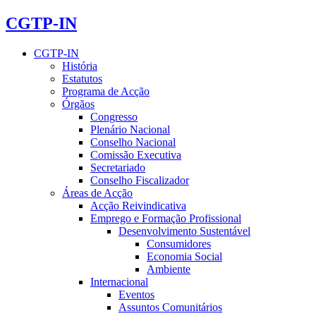
CGTP-IN
CGTP-IN
História
Estatutos
Programa de Acção
Órgãos
Congresso
Plenário Nacional
Conselho Nacional
Comissão Executiva
Secretariado
Conselho Fiscalizador
Áreas de Acção
Acção Reivindicativa
Emprego e Formação Profissional
Desenvolvimento Sustentável
Consumidores
Economia Social
Ambiente
Internacional
Eventos
Assuntos Comunitários