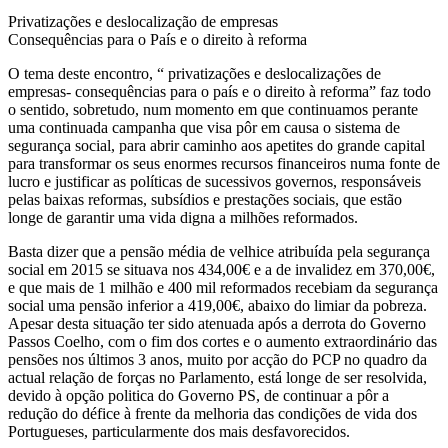
Privatizações e deslocalização de empresas
Consequências para o País e o direito à reforma
O tema deste encontro, “ privatizações e deslocalizações de
empresas- consequências para o país e o direito à reforma” faz todo
o sentido, sobretudo, num momento em que continuamos perante
uma continuada campanha que visa pôr em causa o sistema de
segurança social, para abrir caminho aos apetites do grande capital
para transformar os seus enormes recursos financeiros numa fonte de
lucro e justificar as políticas de sucessivos governos, responsáveis
pelas baixas reformas, subsídios e prestações sociais, que estão
longe de garantir uma vida digna a milhões reformados.
Basta dizer que a pensão média de velhice atribuída pela segurança
social em 2015 se situava nos 434,00€ e a de invalidez em 370,00€,
e que mais de 1 milhão e 400 mil reformados recebiam da segurança
social uma pensão inferior a 419,00€, abaixo do limiar da pobreza.
Apesar desta situação ter sido atenuada após a derrota do Governo
Passos Coelho, com o fim dos cortes e o aumento extraordinário das
pensões nos últimos 3 anos, muito por acção do PCP no quadro da
actual relação de forças no Parlamento, está longe de ser resolvida,
devido à opção politica do Governo PS, de continuar a pôr a
redução do défice à frente da melhoria das condições de vida dos
Portugueses, particularmente dos mais desfavorecidos.