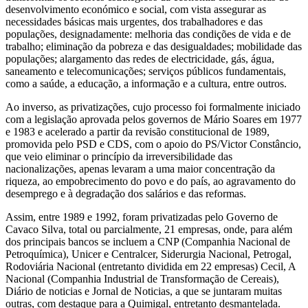
desenvolvimento económico e social, com vista assegurar as
necessidades básicas mais urgentes, dos trabalhadores e das
populações, designadamente: melhoria das condições de vida e de
trabalho; eliminação da pobreza e das desigualdades; mobilidade das
populações; alargamento das redes de electricidade, gás, água,
saneamento e telecomunicações; serviços públicos fundamentais,
como a saúde, a educação, a informação e a cultura, entre outros.
Ao inverso, as privatizações, cujo processo foi formalmente iniciado
com a legislação aprovada pelos governos de Mário Soares em 1977
e 1983 e acelerado a partir da revisão constitucional de 1989,
promovida pelo PSD e CDS, com o apoio do PS/Victor Constâncio,
que veio eliminar o princípio da irreversibilidade das
nacionalizações, apenas levaram a uma maior concentração da
riqueza, ao empobrecimento do povo e do país, ao agravamento do
desemprego e à degradação dos salários e das reformas.
Assim, entre 1989 e 1992, foram privatizadas pelo Governo de
Cavaco Silva, total ou parcialmente, 21 empresas, onde, para além
dos principais bancos se incluem a CNP (Companhia Nacional de
Petroquímica), Unicer e Centralcer, Siderurgia Nacional, Petrogal,
Rodoviária Nacional (entretanto dividida em 22 empresas) Cecil, A
Nacional (Companhia Industrial de Transformação de Cereais),
Diário de noticias e Jornal de Noticias, a que se juntaram muitas
outras, com destaque para a Quimigal, entretanto desmantelada.