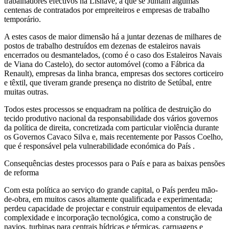
trabalhadores efectivos na Lisnave, a que se Juntam algumas
centenas de contratados por empreiteiros e empresas de trabalho
temporário.
A estes casos de maior dimensão há a juntar dezenas de milhares de
postos de trabalho destruídos em dezenas de estaleiros navais
encerrados ou desmantelados, (como é o caso dos Estaleiros Navais
de Viana do Castelo), do sector automóvel (como a Fábrica da
Renault), empresas da linha branca, empresas dos sectores corticeiro
e têxtil, que tiveram grande presença no distrito de Setúbal, entre
muitas outras.
Todos estes processos se enquadram na política de destruição do
tecido produtivo nacional da responsabilidade dos vários governos
da política de direita, concretizada com particular violência durante
os Governos Cavaco Silva e, mais recentemente por Passos Coelho,
que é responsável pela vulnerabilidade económica do País .
Consequências destes processos para o País e para as baixas pensões
de reforma
Com esta política ao serviço do grande capital, o País perdeu mão-
de-obra, em muitos casos altamente qualificada e experimentada;
perdeu capacidade de projectar e construir equipamentos de elevada
complexidade e incorporação tecnológica, como a construção de
navios, turbinas para centrais hídricas e térmicas, carruagens e