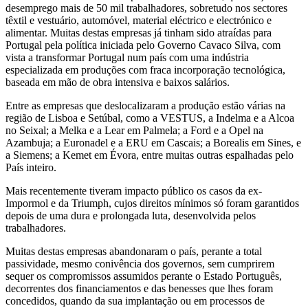
desemprego mais de 50 mil trabalhadores, sobretudo nos sectores
têxtil e vestuário, automóvel, material eléctrico e electrónico e
alimentar. Muitas destas empresas já tinham sido atraídas para
Portugal pela política iniciada pelo Governo Cavaco Silva, com
vista a transformar Portugal num país com uma indústria
especializada em produções com fraca incorporação tecnológica,
baseada em mão de obra intensiva e baixos salários.
Entre as empresas que deslocalizaram a produção estão várias na
região de Lisboa e Setúbal, como a VESTUS, a Indelma e a Alcoa
no Seixal; a Melka e a Lear em Palmela; a Ford e a Opel na
Azambuja; a Euronadel e a ERU em Cascais; a Borealis em Sines, e
a Siemens; a Kemet em Évora, entre muitas outras espalhadas pelo
País inteiro.
Mais recentemente tiveram impacto público os casos da ex-
Impormol e da Triumph, cujos direitos mínimos só foram garantidos
depois de uma dura e prolongada luta, desenvolvida pelos
trabalhadores.
Muitas destas empresas abandonaram o país, perante a total
passividade, mesmo conivência dos governos, sem cumprirem
sequer os compromissos assumidos perante o Estado Português,
decorrentes dos financiamentos e das benesses que lhes foram
concedidos, quando da sua implantação ou em processos de