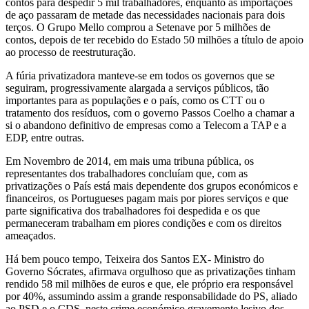
contos para despedir 5 mil trabalhadores, enquanto as importações
de aço passaram de metade das necessidades nacionais para dois
terços. O Grupo Mello comprou a Setenave por 5 milhões de
contos, depois de ter recebido do Estado 50 milhões a título de apoio
ao processo de reestruturação.
A fúria privatizadora manteve-se em todos os governos que se
seguiram, progressivamente alargada a serviços públicos, tão
importantes para as populações e o país, como os CTT ou o
tratamento dos resíduos, com o governo Passos Coelho a chamar a
si o abandono definitivo de empresas como a Telecom a TAP e a
EDP, entre outras.
Em Novembro de 2014, em mais uma tribuna pública, os
representantes dos trabalhadores concluíam que, com as
privatizações o País está mais dependente dos grupos económicos e
financeiros, os Portugueses pagam mais por piores serviços e que
parte significativa dos trabalhadores foi despedida e os que
permaneceram trabalham em piores condições e com os direitos
ameaçados.
Há bem pouco tempo, Teixeira dos Santos EX- Ministro do
Governo Sócrates, afirmava orgulhoso que as privatizações tinham
rendido 58 mil milhões de euros e que, ele próprio era responsável
por 40%, assumindo assim a grande responsabilidade do PS, aliado
ao PSD e o CDS, neste crime económico gravemente lesivo dos