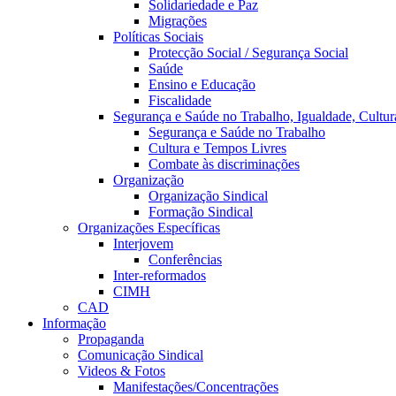
Solidariedade e Paz
Migrações
Políticas Sociais
Protecção Social / Segurança Social
Saúde
Ensino e Educação
Fiscalidade
Segurança e Saúde no Trabalho, Igualdade, Cultur
Segurança e Saúde no Trabalho
Cultura e Tempos Livres
Combate às discriminações
Organização
Organização Sindical
Formação Sindical
Organizações Específicas
Interjovem
Conferências
Inter-reformados
CIMH
CAD
Informação
Propaganda
Comunicação Sindical
Videos & Fotos
Manifestações/Concentrações