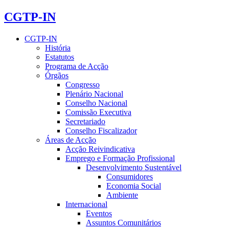
CGTP-IN
CGTP-IN
História
Estatutos
Programa de Acção
Órgãos
Congresso
Plenário Nacional
Conselho Nacional
Comissão Executiva
Secretariado
Conselho Fiscalizador
Áreas de Acção
Acção Reivindicativa
Emprego e Formação Profissional
Desenvolvimento Sustentável
Consumidores
Economia Social
Ambiente
Internacional
Eventos
Assuntos Comunitários