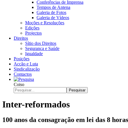
Conferências de Imprensa
Tempos de Antena
Galeria de Fotos
Galeria de Vídeos
Moções e Resoluções
Edições
Projectos
Direitos
Sítio dos Direitos
Segurança e Saúde
Igualdade
Posições
Acção e Luta
Sindicalização
Contactos
Coiso
Pesquisar
Inter-reformados
100 anos da consagração em lei das 8 horas