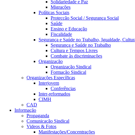
Solidariedade e Paz
Migrações
Políticas Sociais
Protecção Social / Segurança Social
Saúde
Ensino e Educação
Fiscalidade
Segurança e Saúde no Trabalho, Igualdade, Cultur
Segurança e Saúde no Trabalho
Cultura e Tempos Livres
Combate às discriminações
Organização
Organização Sindical
Formação Sindical
Organizações Específicas
Interjovem
Conferências
Inter-reformados
CIMH
CAD
Informação
Propaganda
Comunicação Sindical
Videos & Fotos
Manifestações/Concentrações